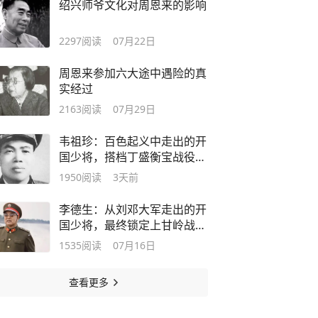
绍兴师爷文化对周恩来的影响
2297
阅读
07月22日
周恩来参加六大途中遇险的真
实经过
2163
阅读
07月29日
韦祖珍：百色起义中走出的开
国少将，搭档丁盛衡宝战役指
挥135师创立奇功
1950
阅读
3天前
李德生：从刘邓大军走出的开
国少将，最终锁定上甘岭战役
胜局的前线总指挥，受到毛主
1535
阅读
07月16日
席重用成为党中央副主席
查看更多