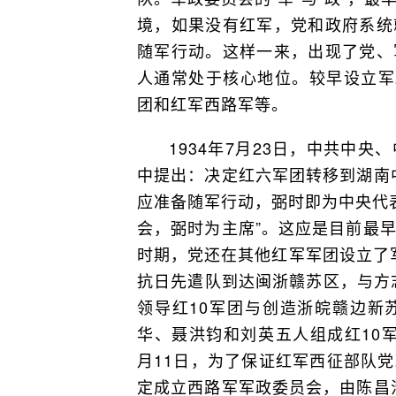
境，如果没有红军，党和政府系统
随军行动。这样一来，出现了党、
人通常处于核心地位。较早设立军
团和红军西路军等。
1934年7月23日，中共中
中提出：决定红六军团转移到湖南
应准备随军行动，弼时即为中央代
会，弼时为主席”。这应是目前最
时期，党还在其他红军军团设立了军
抗日先遣队到达闽浙赣苏区，与方志
领导红10军团与创造浙皖赣边新
华、聂洪钧和刘英五人组成红10军
月11日，为了保证红军西征部队
定成立西路军军政委员会，由陈昌