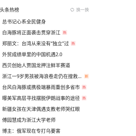
头条热榜
换一换
总书记心系全民健身
白海豚将正面袭击贯穿浙江
郑丽文：台湾从来没有“独立”过
外贸成绩单里的中国机遇2.0
西贝创始人贾国龙押注鲜羊赛道
浙江一9岁男孩被海浪卷走仍在搜救中
台风白海豚或携极端暴雨重创多省市
曝美军高层寻找摆脱伊朗战事的途径
新疆女孩在天津偶遇支教老师哭红眼
傅园慧成为浙江大学老师
博主：俄军现在专打乌要害