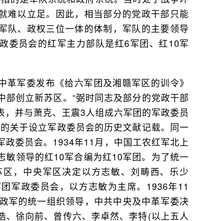
就难以立足。因此，相当部分的党政干部只能
军队、政权三位一体的体制，军队的主要领导
政委员会的红军主力部队是红6军团、红10军
央、中革军委发布《给六军团及湘赣军区的训令》
中部创立新苏区。“弼时同志及部分的党政干部
表，并与萧克、王震3人组成六军团的军政委员
早的关于设立军政委员会的历史文献记载。同一
政委员会。1934年11月，中国工农红军北上
敏领导的红10军合编为红10军团。为了统一
苏区，中央军区决定以方志敏、刘畴西、乐少
团军政委员会，以方志敏为主席。1936年11
党政军的统一组织领导，中共中央及中革军委决
浩、徐向前、曾传六、李卓然、李特(以上五人