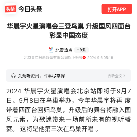
打开APP
华晨宇火星演唱会三登鸟巢 升级国风四面台
彰显中国态度
北青热点
关注
北京青年报新媒体有限公司旗下账号
  2024-9-6 05:19
头条听资讯，时事尽掌握
去听全文
2024 华晨宇火星演唱会北京站即将于9月7
日、9月8日在鸟巢举办，今年华晨宇将再 度
带着四面台回归鸟巢，升级后的舞台将融入国
风元素，为歌迷带来一场前所未有的视听盛
宴。 这将是他第三次在鸟巢开唱 。