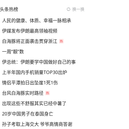
头条热榜
换一换
人民的健康、体质、幸福一脉相承
伊媒发布伊朗最高领袖视频
白海豚将正面袭击贯穿浙江
一周“靓”数
伊总统：伊朗要学中国做好自己的事
上半年国内手机销量TOP30出炉
情侣平潭拍日出坠崖1死1伤
台风白海豚实时路径
出现这些不舒服其实已经中暑了
20岁中国男子在泰国身亡
孙子考取上海交大 爷爷高情商答谢