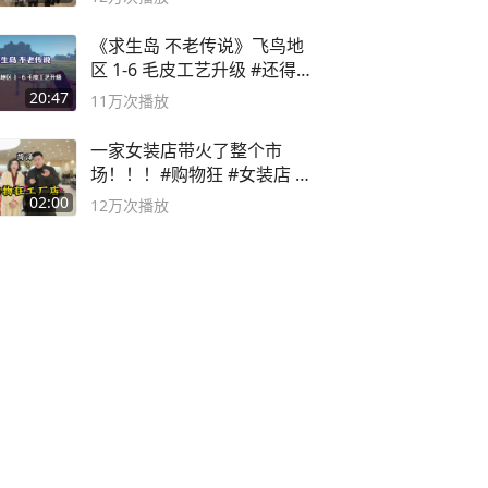
《求生岛 不老传说》飞鸟地
区 1-6 毛皮工艺升级 #还得是
主机大作
20:47
11万
次播放
一家女装店带火了整个市
场！！！#购物狂 #女装店 #
高品质女装
02:00
12万
次播放