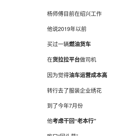
杨师傅目前在绍兴工作
他说2019年以前
买过一辆
燃油货车
在
做司机
货拉拉平台
因为觉得
油车运营成本高
转行去了服装企业绣花
到了今年7月份
他
考虑干回“老本行”