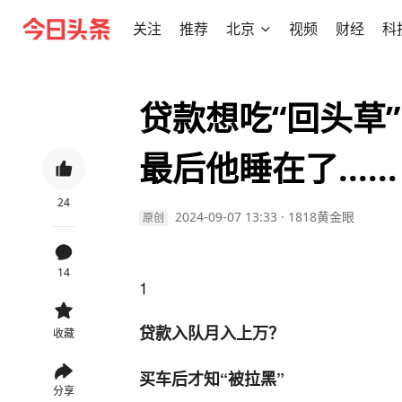
关注
推荐
北京
视频
财经
科
贷款想吃“回头草
最后他睡在了......
24
2024-09-07 13:33
·
1818黄金眼
原创
14
1
贷款入队月入上万？
收藏
买车后才知“被拉黑”
分享