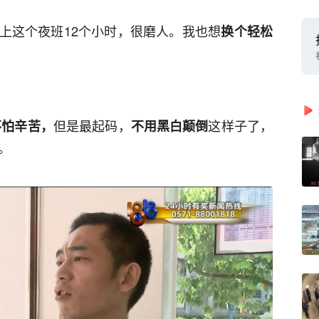
上这个夜班12个小时，很磨人。我也想
换个轻松
但是最起码，
这样子了，
不怕辛苦，
不用黑白颠倒
。