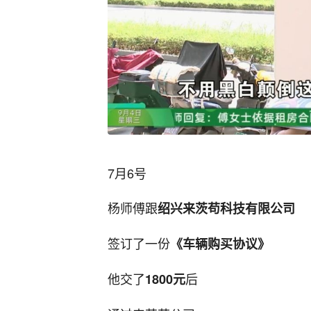
7月6号
杨师傅跟
绍兴来茨苟科技有限公司
签订了一份
《车辆购买协议》
他交了
后
1800元