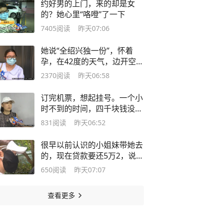
约好男的上门，来的却是女
的？她心里“咯噔”了一下
7405
阅读
昨天07:06
她说“全绍兴独一份”，怀着
孕，在42度的天气，边开空调
边开窗？
2370
阅读
昨天06:58
订完机票，想起挂号。一个小
时不到的时间，四千块钱没
了...
831
阅读
昨天06:52
很早以前认识的小姐妹带她去
的，现在贷款要还5万2，说起
整件事，她只说“不知道”……
650
阅读
昨天07:07
查看更多