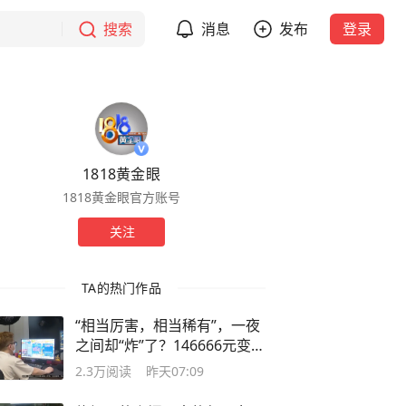
搜索
消息
发布
登录
1818黄金眼
1818黄金眼官方账号
关注
TA的热门作品
“相当厉害，相当稀有”，一夜
之间却“炸”了？146666元变
8000元？
2.3万
阅读
昨天07:09