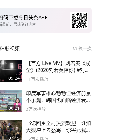
扫码下载今日头条APP
看最新、最热资讯内容
精彩视频
换一换
【官方 Live MV】刘若英《成
全》(2020刘若英陪你) #刘若
英 #成全
05:24
11万
次播放
印度军事雄心勃勃但经济前景
不乐观，韩国也面临经济衰退
风险
00:21
3万
次播放
书记回乡全村热烈欢迎！谁知
大娘冲上去怒骂：你害死我儿
子
07:15
12万
次播放