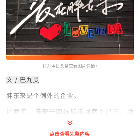
打开今日头条查看图片详情
文 / 巴九灵
胖东来是个例外的企业。
近两年，偏安于四线城市河南许昌市、拢
共13个店的连锁超市品牌胖东来，获得了
与之商业实力未必完全匹配的关注度与能
点击查看完整内容