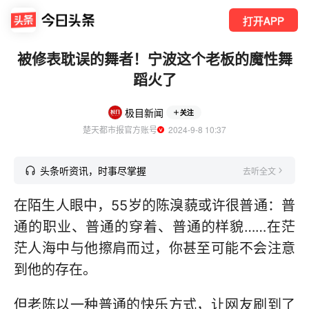
打开APP
被修表耽误的舞者！宁波这个老板的魔性舞
蹈火了
极目新闻
关注
楚天都市报官方账号
  2024-9-8 10:37
头条听资讯，时事尽掌握
去听全文
在陌生人眼中，55岁的陈溴藐或许很普通：普
通的职业、普通的穿着、普通的样貌……在茫
茫人海中与他擦肩而过，你甚至可能不会注意
到他的存在。
但老陈以一种普通的快乐方式，让网友刷到了