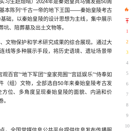
实习生赵烜晴）2024年是秦始皇兵马俑发掘50周
出基本陈列“千古一帝的地下王国——秦始皇陵考古
为基础，以秦始皇陵的设计思想为主线，集中展示
葬坑、陪葬墓及出土文物等。
1
掘、文物保护和学术研究成果的综合展现。通过大
2
连线等多种展示手段，将历史语境、遗址场景带
3
4
宫观百官”“地下军团”“皇家苑囿”“宫廷娱乐”“侍奉如
5
30件（组）文物，全部选自50年来秦始皇陵考古发
6
全方位、多角度呈现秦始皇陵的面貌、内涵和价
7
卷。
8
9
10
点。全国党媒信息公共平台提供信息发布传播服