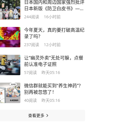
日本国内和周边国家强烈批评
日本新版《防卫白皮书》——
“高市早苗政府‘新型军国主
244
阅读
16小时前
义’思维的赤裸表现”
今年夏天，真的要打破高温纪
录了吗？
237
阅读
12小时前
让“幽灵外卖”无处可躲，点餐
前认准电子证照
57
阅读
昨天05:16
微信群就能买到“养生神药”?
别再被忽悠了！
40
阅读
昨天05:16
查看更多