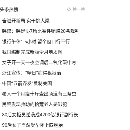
头条热榜
换一换
奋进开新局 实干挑大梁
韩媒：韩足协7场比赛性贿赂20名裁判
银行午休1.5小时 留个窗口行不行
我国编制完成新版全月地质图
女子开一天一夜空调后二氧化碳中毒
浙江宣传：“精日”病得狠狠治
中国“五箭齐发”反制美国
老人一个月瘦十斤查出肠道有三条虫
民警发现救助的拾荒老人是逃犯
80后女柜员逆袭成4200亿银行副行长
90后女子自然受孕怀上四胞胎