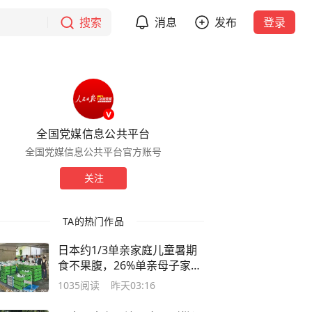
搜索
消息
发布
登录
全国党媒信息公共平台
全国党媒信息公共平台官方账号
关注
TA的热门作品
日本约1/3单亲家庭儿童暑期
食不果腹，26%单亲母子家庭
平均每餐花费不足100日元
1035
阅读
昨天03:16
（约4.29元）