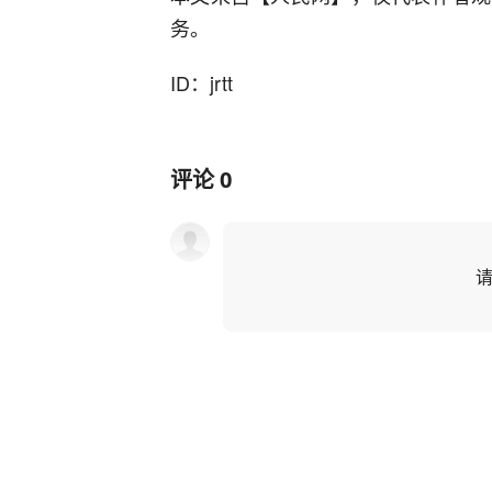
务。
ID：jrtt
评论
0