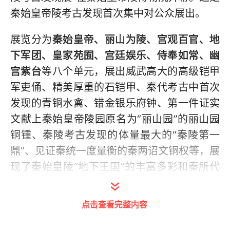
秦始皇帝陵考古发现首次集中对公众展出。
展览分为
秦始皇帝、丽山为陵、宫观百官、地
下军团、皇家苑囿、宫廷娱乐、侍奉如常、幽
宫紫台
等八个单元，展出威武高大的高级铠甲
军吏俑、精美厚重的石铠甲、秦代考古中首次
发现的青铜水禽、错金银乐府钟、第一件证实
文献上秦始皇帝陵园原名为“丽山园”的丽山园
铜锺、秦陵考古发现的体量最大的“秦陵第一
鼎”、见证秦统一度量衡的秦两诏文铜权等，展
现了秦始皇陵“地下王国”的丰富多彩和秦所代
表的伟大时代。
点击查看完整内容