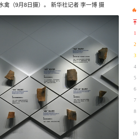
禽（9月8日摄）。 新华社记者 李一博 摄
1
2
3
4
5
6
7
8
9
10