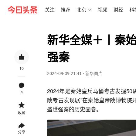
关注
推荐
北京
视频
财经
科
新华全媒＋丨秦
强秦
10
2024-09-09 21:41
·
新华图片
2024年是秦始皇兵马俑考古发掘5
4
陵考古发现展”在秦始皇帝陵博物院
盛世强秦的历史画卷。
收藏
分享