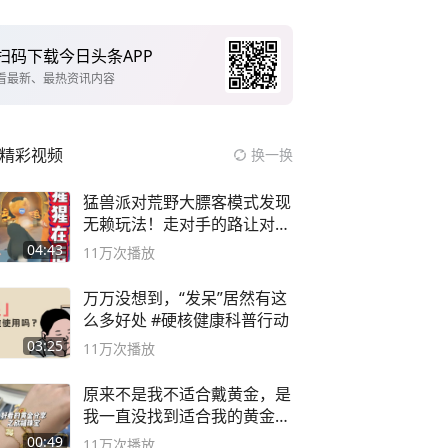
扫码下载今日头条APP
看最新、最热资讯内容
精彩视频
换一换
猛兽派对荒野大膘客模式发现
无赖玩法！走对手的路让对手
无路可走
04:43
11万
次播放
万万没想到，“发呆”居然有这
么多好处 #硬核健康科普行动
03:25
11万
次播放
原来不是我不适合戴黄金，是
我一直没找到适合我的黄金
😭
00:49
11万
次播放