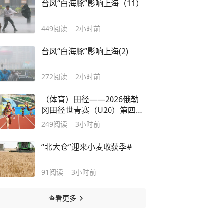
台风“白海豚”影响上海（11）
449
阅读
2小时前
台风“白海豚”影响上海(2)
272
阅读
2小时前
（体育）田径——2026俄勒
冈田径世青赛（U20）第四日
赛况(2)
249
阅读
3小时前
“北大仓”迎来小麦收获季#
91
阅读
3小时前
查看更多