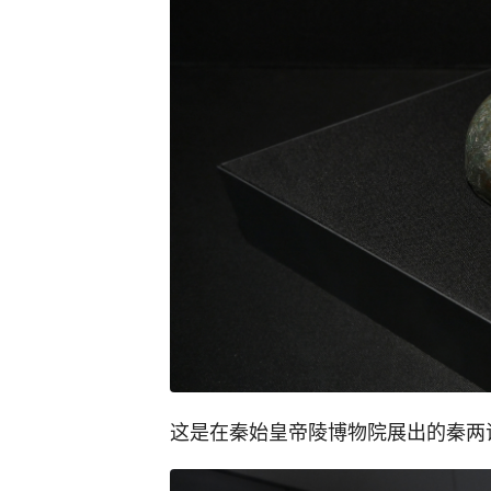
这是在秦始皇帝陵博物院展出的秦两诏