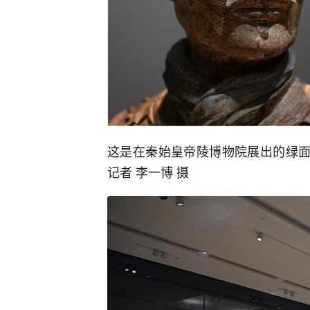
这是在秦始皇帝陵博物院展出的绿面
记者 李一博 摄