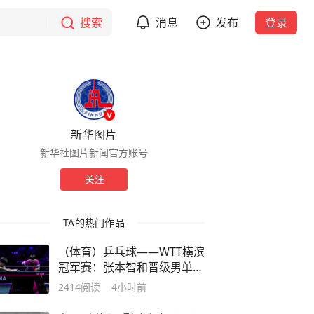
搜索
消息
发布
登录
新华图片
新华社图片新闻官方账号
关注
TA的热门作品
（体育）乒乓球——WTT横滨
冠军赛：张本智和晋级男单决
赛
2414
阅读
4小时前