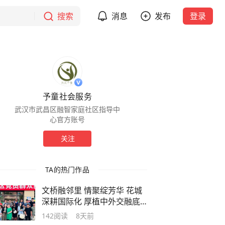
搜索
消息
发布
登录
予童社会服务
武汉市武昌区融智家庭社区指导中
心官方账号
关注
TA的热门作品
文桥融邻里 情聚绽芳华 花城
深耕国际化 厚植中外交融底
色
142
阅读
8天前