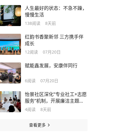
人生最好的状态：不急不躁，
慢慢生活
138
阅读
8天前
红韵书香聚新邻 三方携手伴
成长
12
阅读
07月20日
赋能鑫发展，安康伴同行
6
阅读
07月20日
怡景社区深化“专业社工+志愿
服务”机制，开展廉洁主题文
化活动
4
阅读
8天前
查看更多