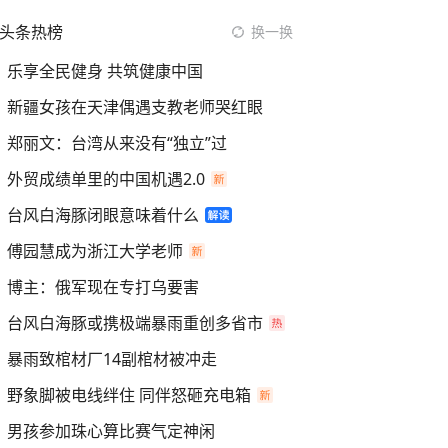
头条热榜
换一换
乐享全民健身 共筑健康中国
新疆女孩在天津偶遇支教老师哭红眼
郑丽文：台湾从来没有“独立”过
外贸成绩单里的中国机遇2.0
台风白海豚闭眼意味着什么
傅园慧成为浙江大学老师
博主：俄军现在专打乌要害
台风白海豚或携极端暴雨重创多省市
暴雨致棺材厂14副棺材被冲走
野象脚被电线绊住 同伴怒砸充电箱
男孩参加珠心算比赛气定神闲