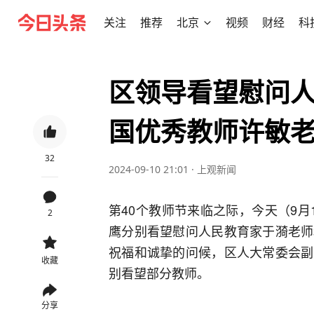
关注
推荐
北京
视频
财经
科
区领导看望慰问
国优秀教师许敏
32
2024-09-10 21:01
·
上观新闻
第40个教师节来临之际，今天（9
2
鹰分别看望慰问人民教育家于漪老师
祝福和诚挚的问候，区人大常委会副
收藏
别看望部分教师。
分享