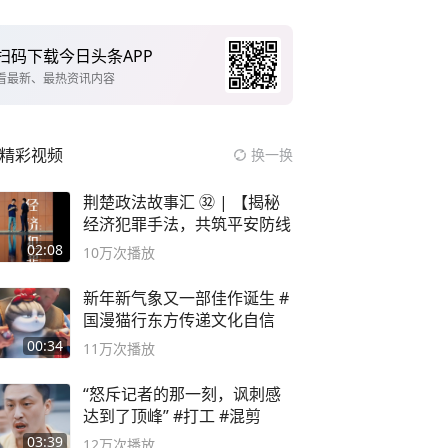
扫码下载今日头条APP
看最新、最热资讯内容
精彩视频
换一换
荆楚政法故事汇 ㉜ | 【揭秘
经济犯罪手法，共筑平安防线
02:08
10万
次播放
新年新气象又一部佳作诞生 #
国漫猫行东方传递文化自信
00:34
11万
次播放
“怒斥记者的那一刻，讽刺感
达到了顶峰” #打工 #混剪
03:39
12万
次播放