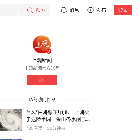
搜索
消息
发布
登录
上观新闻
上观新闻官方账号
关注
TA的热门作品
台风“白海豚”已闭眼！上海处
于危险半圆！金山各水闸已累
计排水超1475万立方…
785
阅读
58分钟前