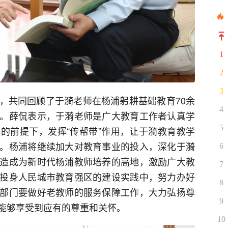
1
2
3
，共同回顾了于漪老师在杨浦躬耕基础教育70余
4
。薛侃表示，于漪老师是广大教育工作者认真学
5
的前提下，发挥“传帮带”作用，让于漪教育教学
。杨浦将继续加大对教育事业的投入，深化于漪
6
造成为新时代杨浦教师培养的高地，激励广大教
7
投身人民城市教育强区的建设实践中，努力办好
8
部门要做好老教师的服务保障工作，大力弘扬尊
9
能够享受到应有的尊重和关怀。
10