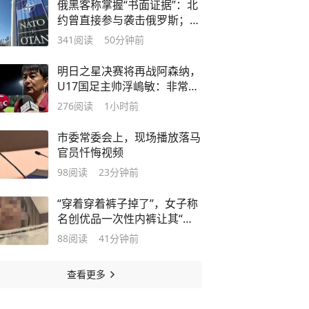
俄黑客称掌握“书面证据”：北
约曾直接参与袭击俄罗斯；美
情报评估：俄可能在未来几年
341
阅读
50分钟前
内授权对北约发动有限攻击
明日之星决赛将再战阿森纳，
U17国足主帅浮嶋敏：非常期
待
276
阅读
1小时前
市委常委会上，现场播放落马
官员忏悔视频
98
阅读
23分钟前
“穿着穿着裤子掉了”，女子称
名创优品一次性内裤让其“颜
面尽失”，品牌致歉
88
阅读
41分钟前
查看更多