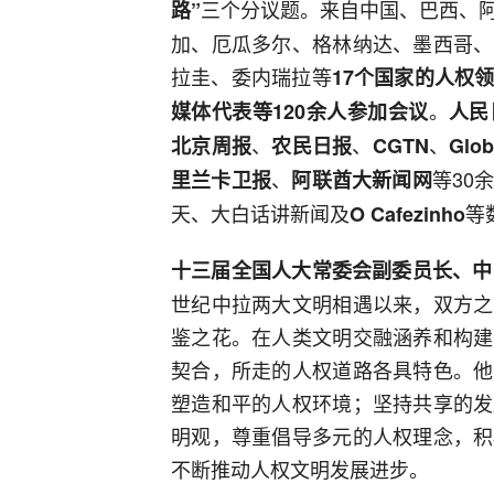
三个分议题。来自中国、巴西、
路”
加、厄瓜多尔、格林纳达、墨西哥、
拉圭、委内瑞拉等
17个国家的人权
。
媒体代表等120余人参加会议
人民
、
、
、
北京周报
农民日报
CGTN
Glob
、
等30
里兰卡卫报
阿联酋大新闻网
天、大白话讲新闻及
等
O Cafezinho
十三届全国人大常委会副委员长、中
世纪中拉两大文明相遇以来，双方之
鉴之花。在人类文明交融涵养和构建
契合，所走的人权道路各具特色。他
塑造和平的人权环境；坚持共享的发
明观，尊重倡导多元的人权理念，积
不断推动人权文明发展进步。