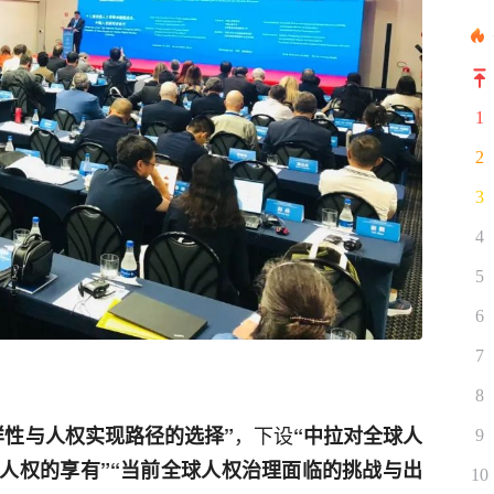
1
2
3
4
5
6
7
8
，下设
样性与人权实现路径的选择”
“中拉对全球人
9
人权的享有”“当前全球人权治理面临的挑战与出
10