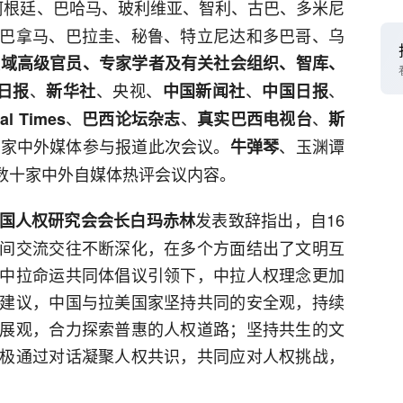
阿根廷、巴哈马、玻利维亚、智利、古巴、多米尼
巴拿马、巴拉圭、秘鲁、特立尼达和多巴哥、乌
领域高级官员、专家学者及有关社会组织、智库、
、
、央视、
、
、
日报
新华社
中国新闻社
中国日报
、
、
、
al Times
巴西论坛杂志
真实巴西电视台
斯
余家中外媒体参与报道此次会议。
、玉渊谭
牛弹琴
数十家中外自媒体热评会议内容。
发表致辞指出，自16
国人权研究会会长白玛赤林
间交流交往不断深化，在多个方面结出了文明互
中拉命运共同体倡议引领下，中拉人权理念更加
建议，中国与拉美国家坚持共同的安全观，持续
展观，合力探索普惠的人权道路；坚持共生的文
极通过对话凝聚人权共识，共同应对人权挑战，