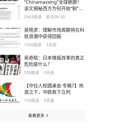
“Chinamaxxing”全球刷屏！
该文揭秘西方为何开始“粉”中
国
2983
阅读
前天06:30
吴晓求：理解市场周期将在科
技浪潮中获得回报
1050
阅读
3天前
吴奇聪：日本情报改革的真正
危险是什么？
508
阅读
5天前
【中拉人权圆桌会·专稿7】热
浪之下，中欧高下立判
154
阅读
6天前
查看更多