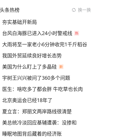
头条热榜
换一换
夯实基础开新局
台风白海豚已进入24小时警戒线
大雨将至一家老小6分钟收完1千斤稻谷
我国外贸延续良好增长态势
美国为什么盯上了多晶硅
宇树王兴兴被问了360多个问题
医生：啥吃多了都会胖 牛吃草也长肉
北京奥运会已经18年了
夏立言：郑丽文两岸路线很清楚
美总统冷淡回应基辅遭袭：没掺和
睡眠地图背后藏着的经济账