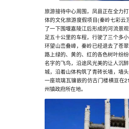
旅游接待中心周围，凤县正在全力打
体的文化旅游度假项目(秦岭七彩云
了一下围堰嘉陵江后形成的河流景观
足五十公里的车程，行驶了三个多小
环望山峦叠嶂，秦岭已经退去了苍翠
路上绿的、黄的、红的各色树叶纷纷
名字的飞鸟，沿途风光美的让人沉醉
城，沿着山体构筑了青砖长墙，墙头
一座琉璃瓦镶嵌的仿古门楼横亘在2
州镇政府所在地。