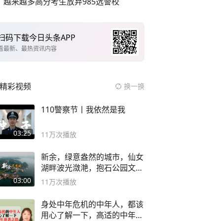
越来越多高分考生放弃985选警校
扫码下载今日头条APP
看最新、最热资讯内容
精彩视频
换一换
110警察节丨我依然是我
03:25
11万
次播放
新余，绿意盎然的城市，仙女
湖畔波光潋滟，抱石公园文化
深邃……
03:00
11万
次播放
身处中年危机的中年人，都该
用心了解一下，高适的中年逆