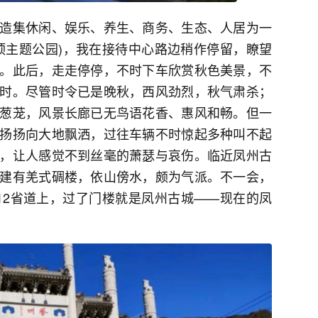
造集休闲、娱乐、养生、商务、生态、人居为一
顶主题公园)，我在接待中心路边稍作停留，瞭望
。此后，走走停停，不时下车欣赏秋色美景，不
时。尽管时令已是晚秋，西风劲烈，秋气肃杀；
葱茏，风景长廊已无鸟语花香、惠风和畅。但一
扬扬向大地飘洒，过往车辆不时惊起多种叫不起
，让人感觉不到丝毫的萧瑟与哀伤。临近凤州古
建有羌式碉楼，依山傍水，颇为气派。不一会，
12省道上，过了门楼就是凤州古城——现在的凤