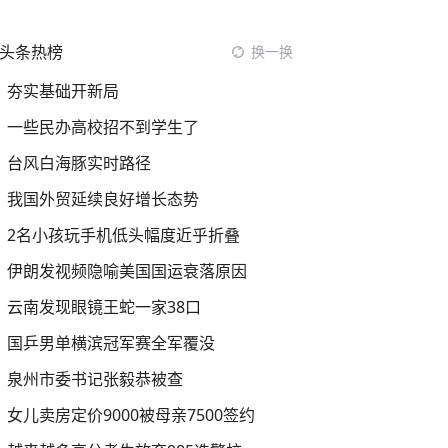
头条热榜
换一换
夯实基础开新局
一些民办高校招不到学生了
台风白海豚实时路径
我国外贸延续良好增长态势
2名小孩玩手机低头幅度近乎折叠
伊朗发视频隐喻美国国运衰落原因
云南发现眼镜王蛇一家38口
国乒男单横滨冠军赛全军覆没
泉州市委书记张毅恭被查
女儿卖房定价9000被母亲7500签约