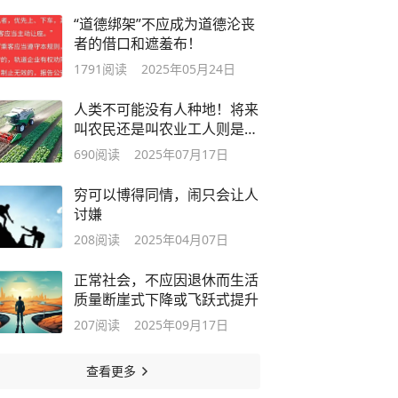
“道德绑架”不应成为道德沦丧
者的借口和遮羞布！
1791
阅读
2025年05月24日
人类不可能没有人种地！将来
叫农民还是叫农业工人则是另
一回事
690
阅读
2025年07月17日
穷可以博得同情，闹只会让人
讨嫌
208
阅读
2025年04月07日
正常社会，不应因退休而生活
质量断崖式下降或飞跃式提升
207
阅读
2025年09月17日
查看更多