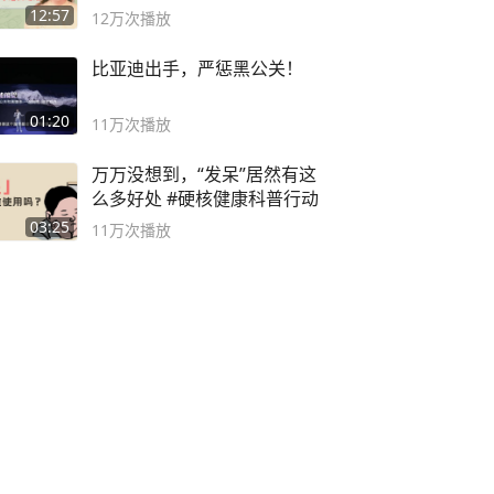
袭之路
12:57
12万
次播放
比亚迪出手，严惩黑公关！
01:20
11万
次播放
万万没想到，“发呆”居然有这
么多好处 #硬核健康科普行动
03:25
11万
次播放