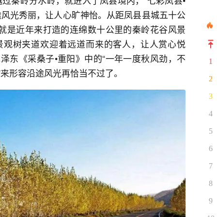
道越过秦岭分水岭，就进入了凤县境内，“七彩凤县•
途风光秀丽，让人心旷神怡。从距凤县县城五十公
，就是近年来打造的连绵数十公里的秦岭花谷风景
景观树夹道欢迎着远道而来的客人，让人赏心悦
泽东《采桑子•重阳》中的“一年一度秋风劲，不
1
”来形容沿途风光再恰当不过了。
2
3
4
5
6
7
8
9