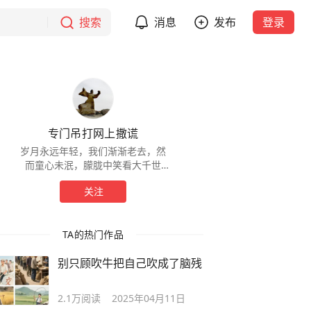
搜索
消息
发布
登录
专门吊打网上撒谎
岁月永远年轻，我们渐渐老去，然
而童心未泯，朦胧中笑看大千世
界。
关注
TA的热门作品
别只顾吹牛把自己吹成了脑残
2.1万
阅读
2025年04月11日