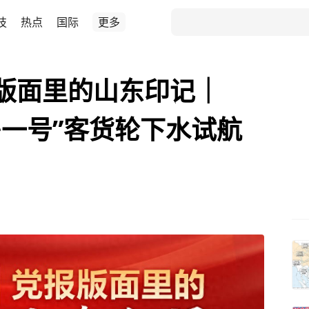
技
热点
国际
更多
报版面里的山东印记｜
“鲁一号”客货轮下水试航