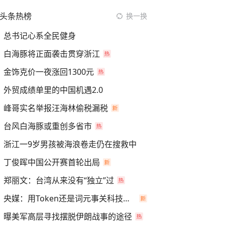
头条热榜
换一换
总书记心系全民健身
白海豚将正面袭击贯穿浙江
金饰克价一夜涨回1300元
外贸成绩单里的中国机遇2.0
峰哥实名举报汪海林偷税漏税
台风白海豚或重创多省市
浙江一9岁男孩被海浪卷走仍在搜救中
丁俊晖中国公开赛首轮出局
郑丽文：台湾从来没有“独立”过
央媒：用Token还是词元事关科技话语权
曝美军高层寻找摆脱伊朗战事的途径