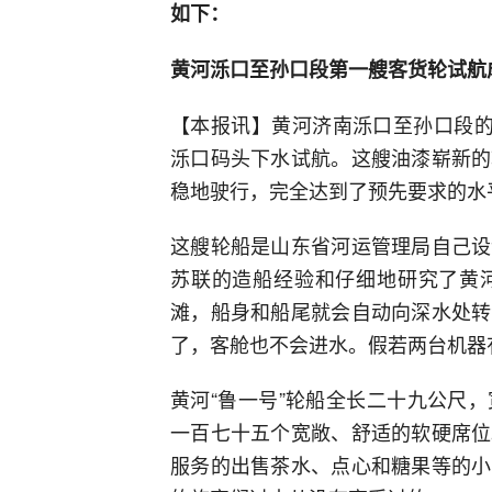
如下：
黄河泺口至孙口段第一艘客货轮试航
【本报讯】黄河济南泺口至孙口段的
泺口码头下水试航。这艘油漆崭新的
稳地驶行，完全达到了预先要求的水
这艘轮船是山东省河运管理局自己设
苏联的造船经验和仔细地研究了黄
滩，船身和船尾就会自动向深水处转
了，客舱也不会进水。假若两台机器
黄河“鲁一号”轮船全长二十九公尺
一百七十五个宽敞、舒适的软硬席位
服务的出售茶水、点心和糖果等的小