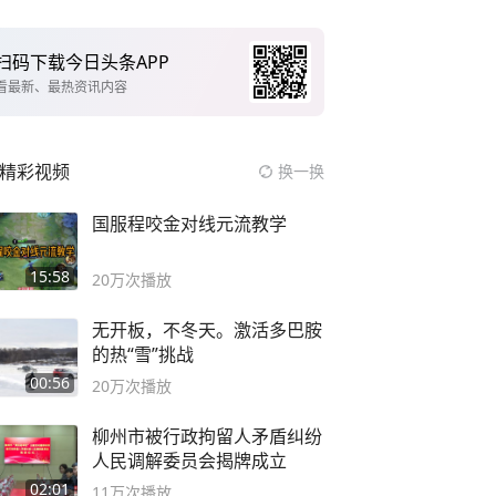
扫码下载今日头条APP
看最新、最热资讯内容
精彩视频
换一换
国服程咬金对线元流教学
15:58
20万
次播放
无开板，不冬天。激活多巴胺
的热“雪”挑战
00:56
20万
次播放
柳州市被行政拘留人矛盾纠纷
人民调解委员会揭牌成立
02:01
11万
次播放