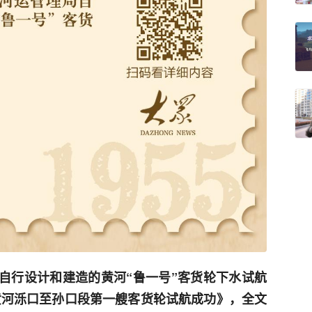
理局自行设计和建造的黄河“鲁一号”客货轮下水试航
《黄河泺口至孙口段第一艘客货轮试航成功》，全文