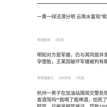
一黄一绿泾渭分明 云南水富现“鸳
央视新闻
3天前
明知对方是军嫂，仍与其同居并
孕堕胎，王某因破坏军婚被判有
世界闽南人
263
评论
7天前
杭州一男子在加油站围观交警处理
查酒驾吗”“我喝了瓶啤酒，怕死
醉驾，已被吊销驾驶证、罚款150