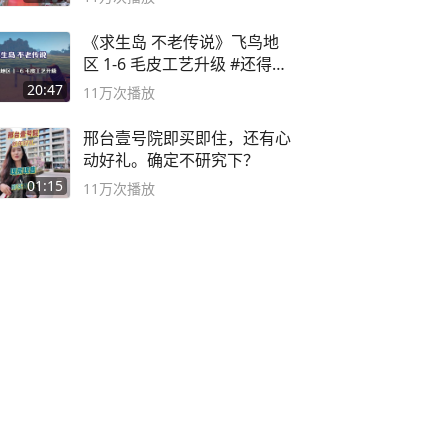
《求生岛 不老传说》飞鸟地
区 1-6 毛皮工艺升级 #还得是
主机大作
20:47
11万
次播放
邢台壹号院即买即住，还有心
动好礼。确定不研究下？
01:15
11万
次播放