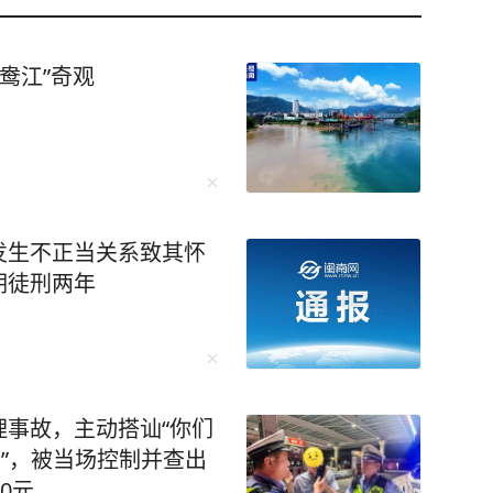
鸯江”奇观
发生不正当关系致其怀
期徒刑两年
事故，主动搭讪“你们
了”，被当场控制并查出
0元