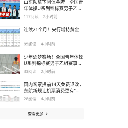
山东队拿下团体金牌！全国青
年体操U系列锦标赛男子乙组
U14济宁开赛
117
阅读
2小时前
连续21个月！央行增持黄金
85
阅读
4小时前
少年逐梦赛场！全国青年体操
U系列锦标赛男子乙组赛事济
宁任城开赛
33
阅读
2小时前
国内客票提前14天免费退改，
东航新规让机票消费更有“温
度”
28
阅读
4小时前
查看更多