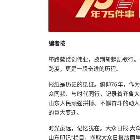
编者按
筚路蓝缕创伟业，披荆斩棘凯歌行。
跨度，更是一段奋进的历程。
报纸是历史的见证。俯仰75年，作
众同频、与时代同行，记录着齐鲁大
山东人民顽强拼搏、不懈奋斗的动人
的巨大变迁。
时光虽远，记忆犹在。大众日报·大众
山东印记”栏目，撷取大众日报版面