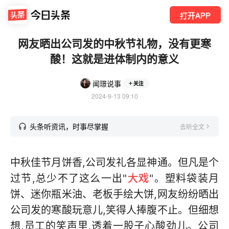
打开APP
网友晒出公司发的中秋节礼物，没有更寒
酸！这就是进体制内的意义
闻璟说事
关注
2024-9-13 09:10
头条听资讯，时事尽掌握
去听全文
中秋佳节月饼香,公司发礼各显神通。但凡是个
过节,总少不了这么一出"
大戏
"。塑料袋装月
饼、迷你瓶米油、老板手绘大饼,网友纷纷晒出
公司发的寒酸玩意儿,笑得人捧腹不止。但细想
想,员工的笑声里,透着一股子心酸劲儿。公司