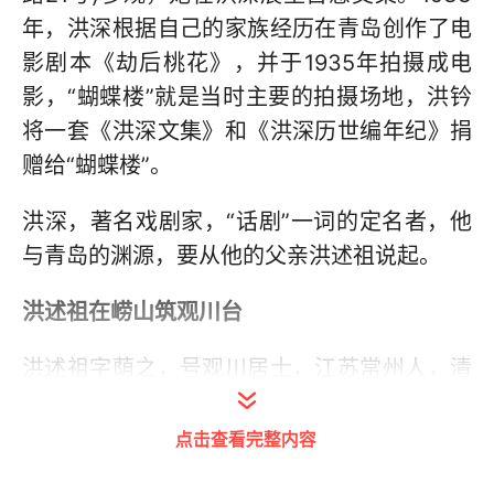
年，洪深根据自己的家族经历在青岛创作了电
影剧本《劫后桃花》，并于1935年拍摄成电
影，“蝴蝶楼”就是当时主要的拍摄场地，洪钤
将一套《洪深文集》和《洪深历世编年纪》捐
赠给“蝴蝶楼”。
洪深，著名戏剧家，“话剧”一词的定名者，他
与青岛的渊源，要从他的父亲洪述祖说起。
洪述祖在崂山筑观川台
洪述祖字荫之，号观川居士，江苏常州人，清
代名臣洪亮吉玄孙。袁世凯实行独裁，排除异
己，洪述祖当了袁世凯的爪牙，密谋杀害宋教
点击查看完整内容
仁。1913年3月20日晚上10时45分，宋教仁在