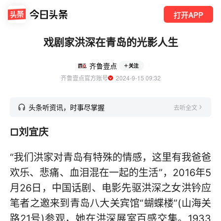
打开APP
戏剧家洪深在青岛的光影人生
齐鲁壹点
关注
齐鲁壹点官方账号
  2024-9-15 09:32
头条听资讯，时事尽掌握
去听全文
□刘宜庆
“我们洪家对青岛有特殊的情感，这里有我爸爸
欢乐、悲痛、血泪混在一起的生活”，2016年5
月26日，中国话剧、电影先驱洪深之女洪钤应
笔者之邀来到青岛八大关宾馆“蝴蝶楼”(山海关
路21号)参观，她在洪深展室百感交集。1933