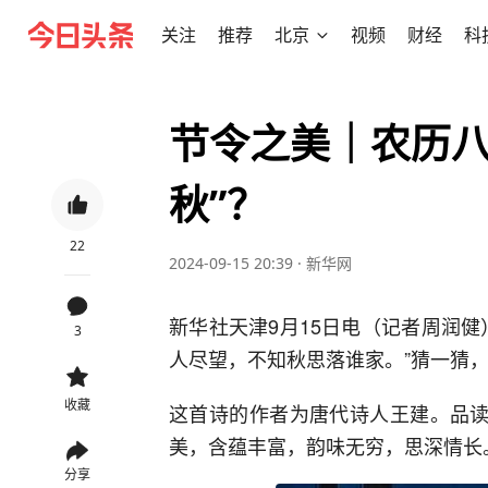
关注
推荐
北京
视频
财经
科
节令之美｜农历八
秋”？
22
2024-09-15 20:39
·
新华网
新华社天津9月15日电（记者周润
3
人尽望，不知秋思落谁家。”猜一猜
收藏
这首诗的作者为唐代诗人王建。品读
美，含蕴丰富，韵味无穷，思深情长
分享