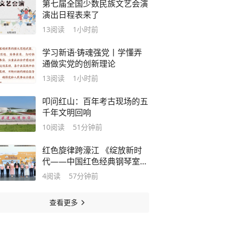
第七届全国少数民族文艺会演
演出日程表来了
13
阅读
1小时前
学习新语·铸魂强党丨学懂弄
通做实党的创新理论
13
阅读
1小时前
叩问红山：百年考古现场的五
千年文明回响
10
阅读
51分钟前
红色旋律跨濠江 《绽放新时
代——中国红色经典钢琴室内
乐作品集》繁体版澳门首发
4
阅读
57分钟前
查看更多