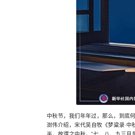
中秋节，我们年年过，那么，到底何
澍伟介绍，宋代吴自牧《梦粱录·中
半，故谓之中秋。”七、八、九三月