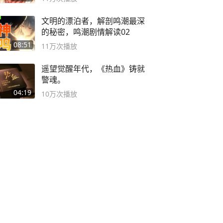
文明的漂泊者，解剖鸣潮最深
的秘密，鸣潮剧情解读02
08:51
11万
次播放
遥望觉醒年代，《热血》铸就
警魂。
04:19
10万
次播放