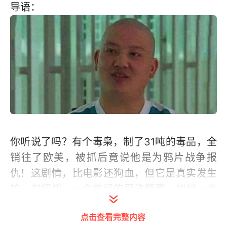
导语：
你听说了吗？有个毒枭，制了31吨的毒品，全
销往了欧美，被抓后竟说他是为鸦片战争报
仇！这剧情，比电影还狗血，但它是真实发生
的。刘招华，一个曾经的司法警察，如何一步
步堕落为世界头号毒枭？他的“爱国”复仇，到
点击查看完整内容
底是真性情还是荒唐至极？来来来，咱们一起