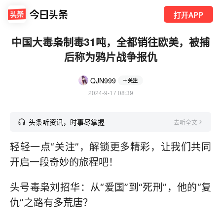
打开APP
中国大毒枭制毒31吨，全都销往欧美，被捕
后称为鸦片战争报仇
QJN999
关注
2024-9-17 08:39
头条听资讯，时事尽掌握
去听全文
轻轻一点“关注”，解锁更多精彩，让我们共同
开启一段奇妙的旅程吧！
头号毒枭刘招华：从“爱国”到“死刑”，他的“复
仇”之路有多荒唐？