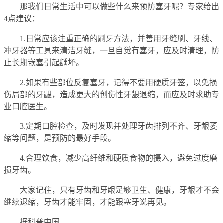
那我们日常生活中可以做些什么来预防塞牙呢？专家给出
4点建议：
1.日常应该注重正确的刷牙方法，并善用牙缝刷、牙线、
冲牙器等工具来清洁牙缝，一旦自觉有塞牙，应及时清理，防
止长期嵌塞引起龋坏。
2.如果有些部位反复塞牙，记得不要用硬质牙签，以免损
伤局部的牙龈，造成更大的创伤性牙龈退缩，而应及时求助专
业口腔医生。
3.定期口腔检查，及时发现并处理牙齿排列不齐、牙龈萎
缩等问题，是预防的最好手段。
4.合理饮食，减少高纤维和硬质食物的摄入，避免过度磨
损牙齿。
大家记住，只有牙齿和牙龈足够卫生、健康，牙龈才不会
继续退缩，牙齿才能牢固，才能跟塞牙说再见。
据科普中国