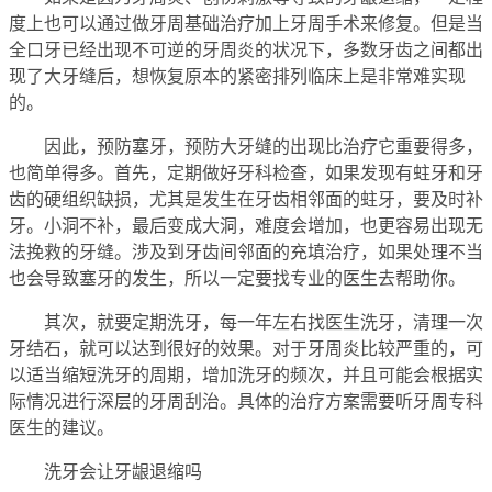
度上也可以通过做牙周基础治疗加上牙周手术来修复。但是当
全口牙已经出现不可逆的牙周炎的状况下，多数牙齿之间都出
现了大牙缝后，想恢复原本的紧密排列临床上是非常难实现
的。
因此，预防塞牙，预防大牙缝的出现比治疗它重要得多，
也简单得多。首先，定期做好牙科检查，如果发现有蛀牙和牙
齿的硬组织缺损，尤其是发生在牙齿相邻面的蛀牙，要及时补
牙。小洞不补，最后变成大洞，难度会增加，也更容易出现无
法挽救的牙缝。涉及到牙齿间邻面的充填治疗，如果处理不当
也会导致塞牙的发生，所以一定要找专业的医生去帮助你。
其次，就要定期洗牙，每一年左右找医生洗牙，清理一次
牙结石，就可以达到很好的效果。对于牙周炎比较严重的，可
以适当缩短洗牙的周期，增加洗牙的频次，并且可能会根据实
际情况进行深层的牙周刮治。具体的治疗方案需要听牙周专科
医生的建议。
洗牙会让牙龈退缩吗