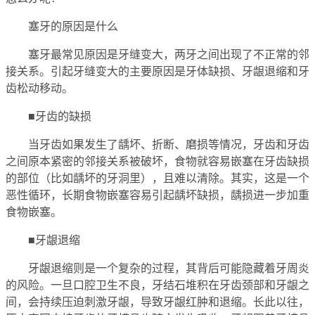
塞牙的原因是什么
塞牙最常见原因是牙缝变大，两牙之间出现了不正常的邻
接关系。引起牙缝变大的主要原因是牙体缺损、牙龈退缩和牙
齿松动移动。
■牙齿的缺损
当牙齿如果发生了龋坏、折断、磨损等情况，牙齿和牙齿
之间原本紧密的邻接关系被破坏，食物就容易嵌塞在牙齿缺损
的部位（比如龋坏的牙洞里），且难以清除。其实，这是一个
恶性循环，长期食物嵌塞容易引起龋坏缺损，龋损进一步加重
食物嵌塞。
■牙龈退缩
牙龈退缩则是一个复杂的过程，其背后可能隐藏着牙周炎
的风险。一旦口腔卫生不良，牙结石堆积在牙齿颈部和牙龈之
间，会持续压迫刺激牙龈，导致牙龈红肿和退缩。长此以往，