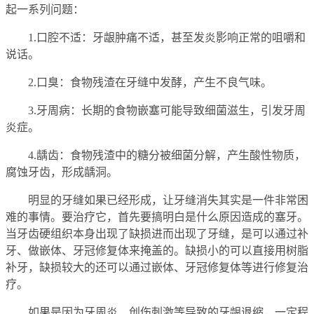
起一系列问题：
1.口腔不适：牙龈肿痛不适，甚至发炎影响正常的咀嚼和
说话。
2.口臭：食物残渣在牙缝中发酵，产生不良气味。
3.牙周病：长期的食物嵌塞可能导致细菌滋生，引发牙周
炎症。
4.龋齿：食物残渣中的糖分被细菌分解，产生酸性物质，
腐蚀牙齿，形成龋洞。
明显的牙缝如果已经形成，让牙缝消失其实是一件非常困
难的事情。要治疗它，首先要搞明白是什么原因造成的塞牙。
当牙齿硬组织本身出现了缺损进而出现了牙缝，是可以通过补
牙、做嵌体、牙冠修复体来掩盖的。缺损小的可以直接用树脂
补牙，缺损较大的还可以通过嵌体、牙冠修复体等进行修复治
疗。
如果是因为牙周炎、创伤刺激等导致的牙龈退缩，一定程