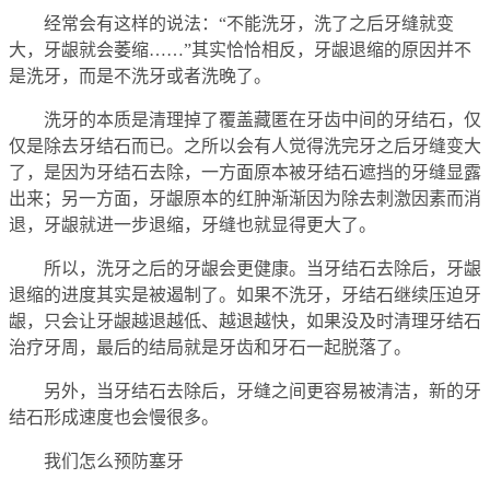
经常会有这样的说法：“不能洗牙，洗了之后牙缝就变
大，牙龈就会萎缩……”其实恰恰相反，牙龈退缩的原因并不
是洗牙，而是不洗牙或者洗晚了。
洗牙的本质是清理掉了覆盖藏匿在牙齿中间的牙结石，仅
仅是除去牙结石而已。之所以会有人觉得洗完牙之后牙缝变大
了，是因为牙结石去除，一方面原本被牙结石遮挡的牙缝显露
出来；另一方面，牙龈原本的红肿渐渐因为除去刺激因素而消
退，牙龈就进一步退缩，牙缝也就显得更大了。
所以，洗牙之后的牙龈会更健康。当牙结石去除后，牙龈
退缩的进度其实是被遏制了。如果不洗牙，牙结石继续压迫牙
龈，只会让牙龈越退越低、越退越快，如果没及时清理牙结石
治疗牙周，最后的结局就是牙齿和牙石一起脱落了。
另外，当牙结石去除后，牙缝之间更容易被清洁，新的牙
结石形成速度也会慢很多。
我们怎么预防塞牙