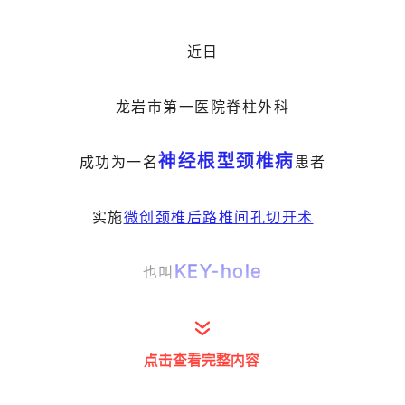
近日
龙岩市第一医院脊柱外科
神经根型颈椎病
成功为一名
患者
实施
微创颈椎后路椎间孔切开术
KEY-hole
也叫
无需开刀
该手术
点击查看完整内容
仅在局部开个“锁孔”