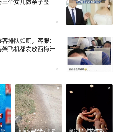
与三个女儿做亲子鉴
乘客排队如厕，客服：
每架飞机都发放西梅汁
队坚
知道火车很长，但是
舞台上的激情碰撞，