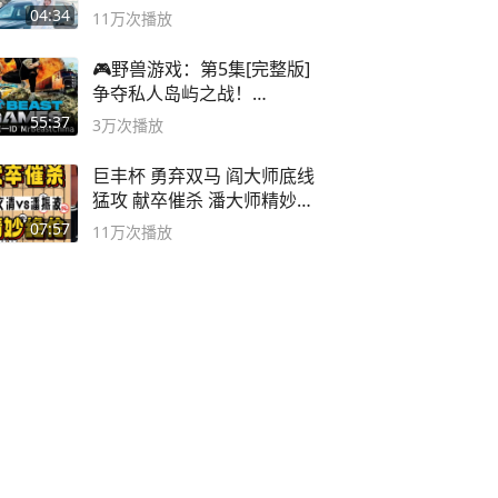
封40小时全录
04:34
11万
次播放
🎮野兽游戏：第5集[完整版]
争夺私人岛屿之战！
#MrBeastChina
55:37
3万
次播放
巨丰杯 勇弃双马 阎大师底线
猛攻 献卒催杀 潘大师精妙入
局
07:57
11万
次播放