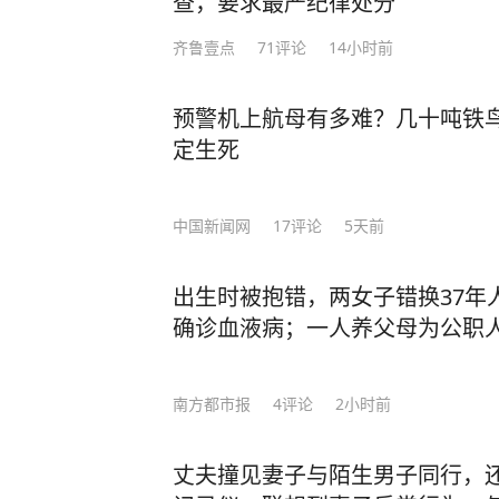
查，要求最严纪律处分
齐鲁壹点
71
评论
14小时前
预警机上航母有多难？几十吨铁鸟
定生死
中国新闻网
17
评论
5天前
出生时被抱错，两女子错换37年
确诊血液病；一人养父母为公职
南方都市报
4
评论
2小时前
丈夫撞见妻子与陌生男子同行，