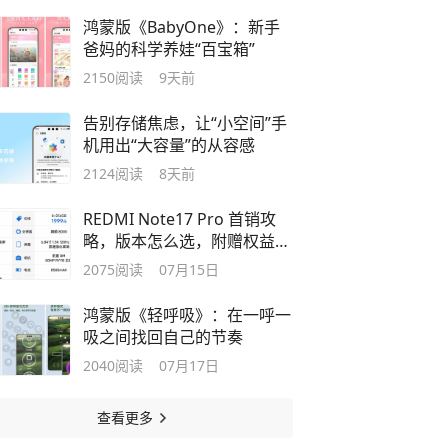
鸿蒙版《BabyOne》：新手
爸妈的科学养娃“百宝箱”
2150
阅读
9天前
告别存储焦虑，让“小空间”手
机用出“大容量”的从容感
2124
阅读
8天前
REDMI Note17 Pro 首销攻
略，版本怎么选，附赠权益很
实在
2075
阅读
07月15日
鸿蒙版《轻呼吸》：在一呼一
吸之间找回自己的节奏
2040
阅读
07月17日
查看更多