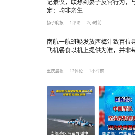
记录仪，联想到妻子反常行为，
定：均非亲生
扬子晚报
1
评论
2小时前
南航一航班疑发放西梅汁致百位
飞机餐食以机上提供为准，并非
重庆晨报
12
评论
1小时前
南部战区海军导弹快
国防部：中国军