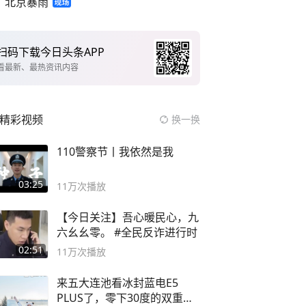
北京暴雨
扫码下载今日头条APP
看最新、最热资讯内容
精彩视频
换一换
110警察节丨我依然是我
03:25
11万
次播放
【今日关注】吾心暖民心，九
六幺幺零。 #全民反诈进行时
02:51
11万
次播放
来五大连池看冰封蓝电E5
PLUS了，零下30度的双重冰