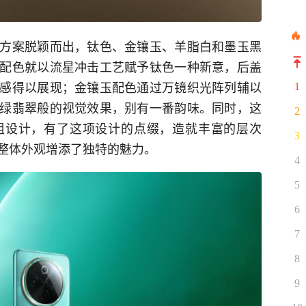
方案脱颖而出，钛色、金镶玉、羊脂白和墨玉黑
配色就以流星冲击工艺赋予钛色一种新意，后盖
感得以展现；金镶玉配色通过万镜织光阵列辅以
1
绿翡翠般的视觉效果，别有一番韵味。同时，这
2
组设计，有了这项设计的点缀，造就丰富的层次
3
整体外观增添了独特的魅力。
4
5
6
7
8
9