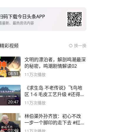
扫码下载今日头条APP
看最新、最热资讯内容
精彩视频
换一换
文明的漂泊者，解剖鸣潮最深
的秘密，鸣潮剧情解读02
08:51
11万
次播放
《求生岛 不老传说》飞鸟地
区 1-6 毛皮工艺升级 #还得是
主机大作
20:47
11万
次播放
林伯渠外孙齐放：初心不改
一步一个脚印的走下去 #红船
论坛
03:49
11万
次播放