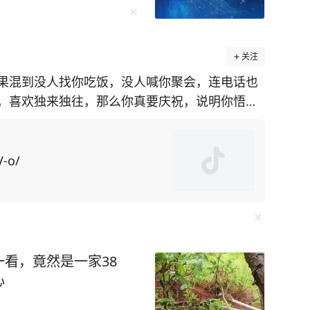
关注
果混到没人找你吃饭，没人喊你聚会，连电话也
，喜欢独来独往，那么你真要庆祝，说明你悟透
系的亲戚朋
口就是求他办事，所求之事还特别令人为难，不
V-o/
了，操的闲心多了，“委屈自己”的次数也就多
看，竟然是一家38
一个故事都是世间百态的缩影，细细品读绝对受益
心