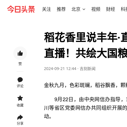
关注
推荐
北京
视频
财经
科
稻花香里说丰年·
直播！共绘大国
赞
2024-09-21 12:44
·
吉刻新闻
金秋九月，色彩斑斓，稻谷飘香，颗
评论
9月22日，由中央网信办指导，
收藏
川等省区党委网信办共同组织开展的
动。
分享