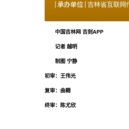
中国吉林网 吉刻APP
记者 越明
制图 宁静
初审：王伟光
复审：曲翱
终审：陈尤欣