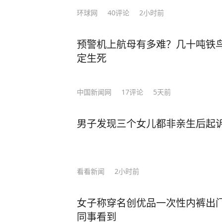
声与消息提示音此起彼伏，似乎只有
环球网
40
评论
2小时前
值。 然而，莫言却提出了一种截然不同的观点：“如果你混到没人找你吃饭，没人喊
你聚会，连电话也没几个，那真要庆祝
预警机上航母有多难？几十吨铁鸟
这句话时只当是戏言，细品才知其中
定生死
出的或许不是荒芜的滩涂，而是可以扎根的土地。” 真正
世，而是灵魂的向内生长。 一个人的成长，可能就是在某一个普通的日子里，独自坐
在小院，开始认真地倾听自己内心的声音
中国新闻网
17
评论
5天前
越来越感觉到，当你强迫自己去参加
全程都没有说上几句话，而把自己一晚上
男子发现三个女儿都非亲生后起诉 
寂下来，不再被饭局、人情所绑架，
亦或是学习一项特长，陶冶性情，修炼内心。 有一天你会发现，你
有了喧嚣，却多了“质量”，你的生活中少了凑
闹填补空虚，优秀的人以独处成就自
看看新闻
2小时前
把时间都用来专注于自身的修行，便可守住长久的心安
许三多，一个人独守军营半年，一个
女子称穿名创优品一次性内裤出门
平凡的小事做好，就是不平凡。 他一个人跑步，一个人修炼自己的内心与意志，也塑
同事看到