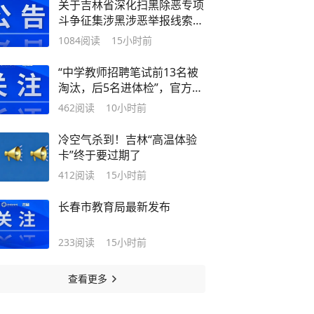
关于吉林省深化扫黑除恶专项
斗争征集涉黑涉恶举报线索的
公告
1084
阅读
15小时前
“中学教师招聘笔试前13名被
淘汰，后5名进体检”，官方通
报：已叫停学校招聘工作，成
462
阅读
10小时前
立专门调查组，开展全面核查
冷空气杀到！吉林“高温体验
卡”终于要过期了
412
阅读
15小时前
长春市教育局最新发布
233
阅读
15小时前
查看更多