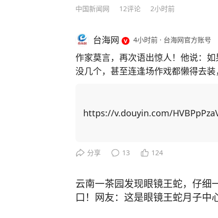
中国新闻网
12
评论
2小时前
台海网
4小时前
·
台海网官方账号
作家莫言，再次语出惊人！他说：如
没几个，甚至连逢场作戏都懒得去装
了人性，看透了人生！”振聋发聩！ 莫言作为土生土长的农村作家，凭借一系列乡土
题材作品，代表国人首获诺贝尔文学奖。 自从成名之后，莫言曾经毫无联
友全都找上门。有的人进门后，一张
https://v.douyin.com/HVBPpPza
知如何是好。 可日子久了才发现，真正聊得来的挚友没来过几次，反倒是那些利益驱
使下的人常来找他。 最开始，他不想伤了情面，也不想得罪任何人，只能多次强忍心
中的不快，迎客进门。但管的闲事多
分享
13
124
了。 于是，他决定不再理会敲门声，没有预约也不会随便给人开门，多关注自己的感
受。 经历了这些，年过半百的莫言对人生感悟更深，沉淀多年写下了《晚熟的人》一
云南一茶园发现眼镜王蛇，仔细一
书，书中一口气写了12个故事，每
口！网友：这是眼镜王蛇月子中
匪浅。 在现代社会的快节奏浪潮中，人们热衷于穿梭在各种饭局、聚会之间，手机铃