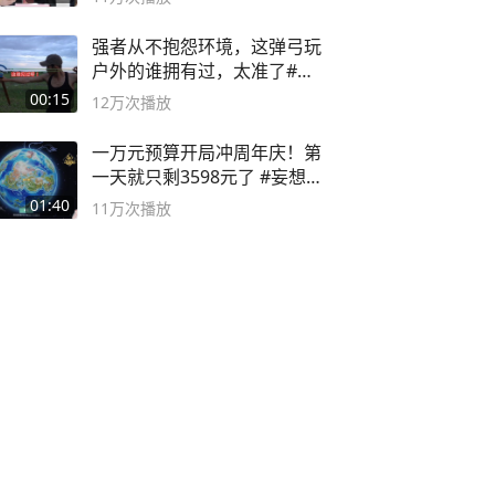
强者从不抱怨环境，这弹弓玩
户外的谁拥有过，太准了#弹
弓#户外
00:15
12万
次播放
一万元预算开局冲周年庆！第
一天就只剩3598元了 #妄想山
海
01:40
11万
次播放