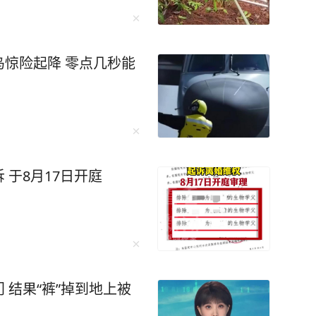
这样的热闹，才能证明自己在世界上的存在价
，你不是人缘变差，而是真正觉醒了。” 初读
惊险起降 零点几秒能
藏着生命的大智慧——“当热闹如潮水般退去，露
的独处从来不是孤僻的遁
。学会孤独，不要追求表面的繁忙。 是的，
一个并不喜欢的聚会，而自己却显得格格不入，
的时间白白浪费，这是毫无意义的。 当你沉
于8月17日开庭
才能腾空来，好好读一本好书，打磨一项技能，
的圈子小而精，没
数的人，却多了“重量”。 平庸的人用热
我。人生路漫漫，如果你不再为人际关系烦恼，
。 就像在电视剧士兵突击中的
人扛起一个连，他渐渐在独处中明白，把每一件
 结果“裤”掉到地上被