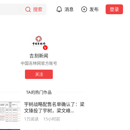
搜索
消息
发布
登录
吉刻新闻
中国吉林网官方账号
关注
TA的热门作品
宇树战略配售名单确认了：梁
文锋投了宇树，梁文峰
DeepSeek公司获配股数
1万
阅读
15小时前
93.34万股，获配金额1.41亿
元