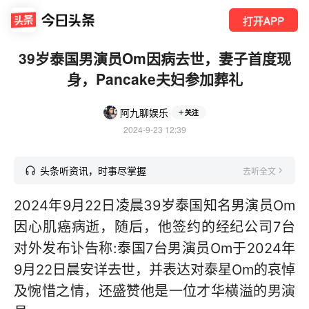
打开APP
39岁泰国男演员Om因病去世，妻子首度现
身，Pancake夫妇参加葬礼
阿九聊娱乐
关注
2024-9-23 12:39
头条听资讯，时事尽掌握
去听全文
2024年9月22日凌晨39岁泰国知名男演员Om
因心肌癌病逝，随后，他签约的经纪公司7台
对外发布讣告称:泰国7台男演员Om于2024年
9月22日晨安详去世，并表达对泰星Om的哀悼
及惋惜之情，还盛赞他是一位才华横溢的男演