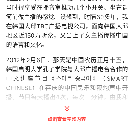
当时很享受在播音室推动几个小开关、坐在话
筒前做主播的感觉。没想到，时隔30多年，我
在韩国大邱TBC广播电视公司，面向韩国大邱
地区近150万听众，又当上了女主播传播中国
的语言和文化。
2012年2月6日，那天是中国农历正月十五，
韩国启明大学孔子学院与大邱广播电台合作的
中文讲座节目《스마트 중국어》（SMART
CHINESE）在喜庆的中国民乐和鞭炮声中开
播。节目每天播出4次，每次一分钟，由我和
启明大学中国学系主任尹彰俊教授（现启明大
学孔子学院外方院长）共同主持。节目旨在帮
点击查看完整内容
助听众了解中文教育，关注孔子学院。这是启