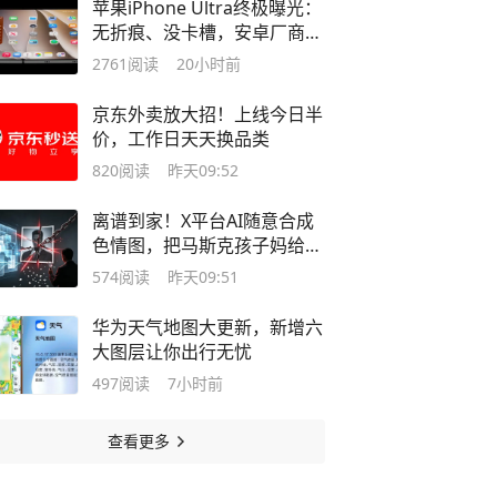
苹果iPhone Ultra终极曝光：
无折痕、没卡槽，安卓厂商该
慌了？
2761
阅读
20小时前
京东外卖放大招！上线今日半
价，工作日天天换品类
820
阅读
昨天09:52
离谱到家！X平台AI随意合成
色情图，把马斯克孩子妈给坑
了
574
阅读
昨天09:51
华为天气地图大更新，新增六
大图层让你出行无忧
497
阅读
7小时前
查看更多