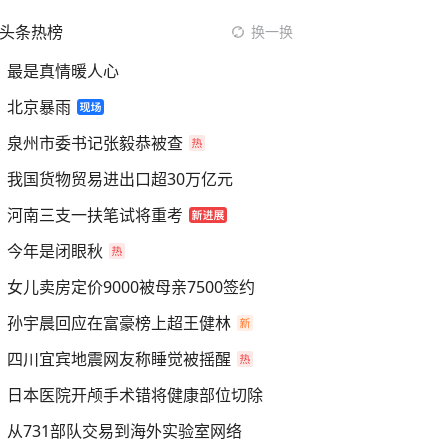
头条热榜
换一换
最是真情暖人心
北京暴雨
泉州市委书记张毅恭被查
我国货物贸易进出口超30万亿元
河南三支一扶笔试将重考
今年是闭眼秋
女儿卖房定价9000被母亲7500签约
孙宇晨回应在富豪榜上超王健林
四川宜宾地震网友称睡觉被摇醒
日本医院开颅手术错将健康部位切除
从731部队交易到海外实验室网络