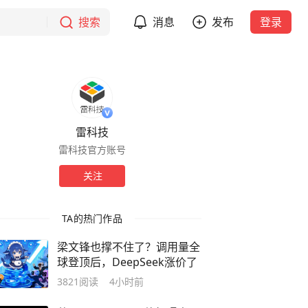
搜索
消息
发布
登录
雷科技
雷科技官方账号
关注
TA的热门作品
梁文锋也撑不住了？调用量全
球登顶后，DeepSeek涨价了
3821
阅读
4小时前