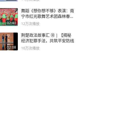
舞蹈《想你想不够》表演：南
宁市红光歌舞艺术团森林春红
舞蹈队。
02:40
12万
次播放
荆楚政法故事汇 ㉜ | 【揭秘
经济犯罪手法，共筑平安防线
02:08
10万
次播放