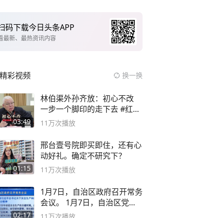
扫码下载今日头条APP
看最新、最热资讯内容
精彩视频
换一换
林伯渠外孙齐放：初心不改
一步一个脚印的走下去 #红船
论坛
03:49
11万
次播放
邢台壹号院即买即住，还有心
动好礼。确定不研究下？
01:15
11万
次播放
1月7日，自治区政府召开常务
会议。 1月7日，自治区党委
副书记
02:17
11万
次播放