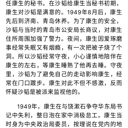
任康生的秘书。在沙韬给康生当秘书初期，
康生对沙韬是满意的。1949年8月后，康生
先后到济南、青岛休养。为了康生的安全，
沙韬与当时的青岛市公安局长商议，对康生
住所周围加强了警力。夜间，康生因爱琢磨
事经常失眠又有烟瘾，有一次把被子烧了个
洞。所以沙韬经常守夜，小心谨慎地陪伴在
康生的左右，等康生睡熟了他再去睡。守夜
里，沙韬为了避免自己的走动影响康生，经
常在门口踱步。康生对此不但不感激，反而
怀疑沙韬是被派来监视他的。
1949年，康生在与饶漱石争夺华东局书
记中失利，整日泡在家中消极怠工。康生当
时身为中央政治局委员，按理说在党内的地