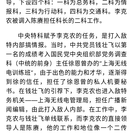
导，下设四个科：一科为总务科，二科为情
报科，三科为行动科，四科为交通科。李克
农被调入陈赓担任科长的二科工作。
中央特科赋予李克农的任务，是打入敌
特内部搞情报。当时，中共党员钱壮飞以第
一名的成绩考入国民党中央组织部党务调查
科（中统的前身）主任徐恩曾办的“上海无线
电训练班”，由于出色的能力和才华，逐渐得
到徐的信任，担任了徐恩曾的私人机要秘
书。在钱壮飞的引荐下，李克农也进入敌特
务机关——上海无线电管理局，担任广播新
闻编辑，由此打入敌人内部。在工作中，李
克农与钱壮飞单线联系，而李克农的直接领
导人是陈赓，他的工作和地位像一个二传