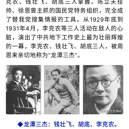
克农、钱壮飞、胡底三人掌握。陈立夫挂
帅、徐恩曾主抓的国民党特务组织，完全成
了替我党搜集情报的工具。从1929年底到
1931年4月，李克农等三人活动在敌人的心
脏，演出了中共地下工作史上最为壮丽辉煌
的一幕，李克农、钱壮飞、胡底三人，被周
恩来亲切地称为“龙潭三杰”。
◆龙潭三杰：钱壮飞、胡底、李克农。