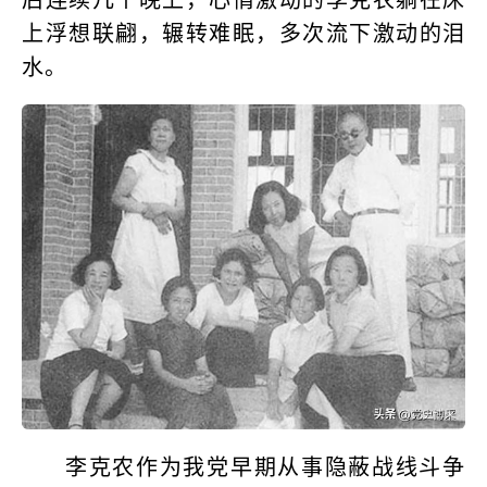
上浮想联翩，辗转难眠，多次流下激动的泪
水。
李克农作为我党早期从事隐蔽战线斗争