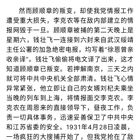
然而顾顺章的叛变，却使我党情报工作
遭受重大损失，李克农等在敌内部建立的情
报网毁于一旦。顾顺章被捕的第二天晚上是
星期六，钱壮飞一连接到六封来自武汉绥靖
主任公署的加急绝密电报，均写着“徐恩曾亲
收亲译”。钱壮飞偷偷将电文译了出来，这才
知道顾顺章已叛变。若押解南京，三天之内
就可将中共中央机关全部肃清。钱壮飞心情
异常紧张，他立即让自己的女婿刘杞夫乘坐
当晚的列车到上海，将情报面交李克农。李
克农在周恩来的直接领导下，昼夜工作，负
责一切具体事务，迅速妥善保卫了中共中央
和江苏省委的安全。1931年4月28日凌晨，
一场疯狂的大搜捕开始了，但我党抢在了敌