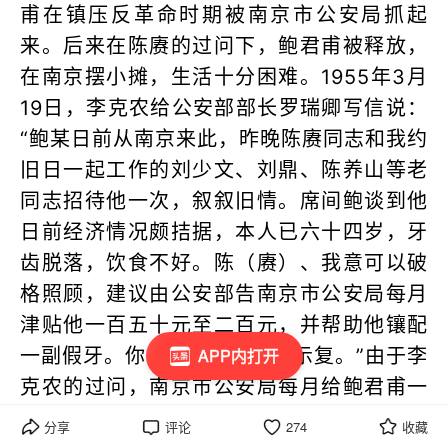
甫在镇压反革命时期被南京市公安局抓起
来。后来在陈赓的过问下，鲍君甫被释放，
在南京摆小摊，生活十分困难。1955年3月
19日，李克农给公安部部长罗瑞卿写信说：
“鲍某日前从南京来此，昨晚陈赓同志和我约
旧日一起工作的刘少文、刘鼎、陈养山等老
同志招待他一次，叙叙旧情。席间鲍谈到他
日前经济情况颇拮据，本人已六十四岁，牙
齿脱落，饮食不好。陈（赓）、我意可以破
格照顾，建议由公安部告南京市公安局每月
津贴他一百五十元至二百元，并帮助他镶配
APP内打开
一副假牙。你意如何？请考虑示复。”由于李
克农的过问，南京市公安局每月给鲍君甫一
百元生活补助，使他晚年生活有了着落。
分享
评论
274
收藏