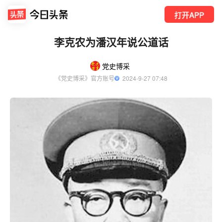
打开APP
李克农为潘汉年说公道话
党史博采
《党史博采》官方账号
  2024-9-27 07:48