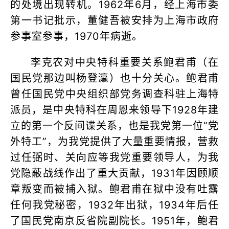
的处境出现转机。1962年6月，经上海市委
第一书记批示，董健吾被安排为上海市政府
参事室参事，1970年病逝。
李克农对中央特科重要关系鲍君甫（在
国民党那边叫杨登瀛）也十分关心。鲍君甫
曾任国民党中央组织部党务调查科驻上海特
派员，是中央特科在周恩来领导下1928年建
立的第一个反间谍关系，也是我党第一位“党
外特工”，为我党提供了大量重要情报，营救
过任弼时、关向应等我党重要领导人，为我
党隐蔽战线作出了重大贡献，1931年因顾顺
章叛变而被捕入狱。鲍君甫在狱中没有吐露
任何我党秘密，1932年出狱，1934年后任
了国民党南京反省院副院长。1951年，鲍君