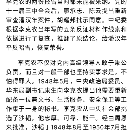
李克农的两份报告当时都未能被采纳。党的
十一届三中全会后，廖承志、陈云提出重新
审查潘汉年案件，胡耀邦批示同意。中纪委
根据李克农当年写的五条反证材料作线索和
依据进行了复查，推翻了原结论，给潘汉年
平反昭雪，恢复荣誉。
李克农不仅对党内高级领导人敢于秉公
负责，而且对一般干部也坚持实事求是，不
怕得罪人。1948年5月，中央政治局委员、
华东局副书记康生向李克农提出他需要重新
配备一位兼文书、生活服务、安全保卫等工
作集于一身的秘书。李克农从中央社会部挑
选了沙韬，他忠厚、可靠、能干。经由周恩
来批准，沙韬于1948年8月至1950年7月担