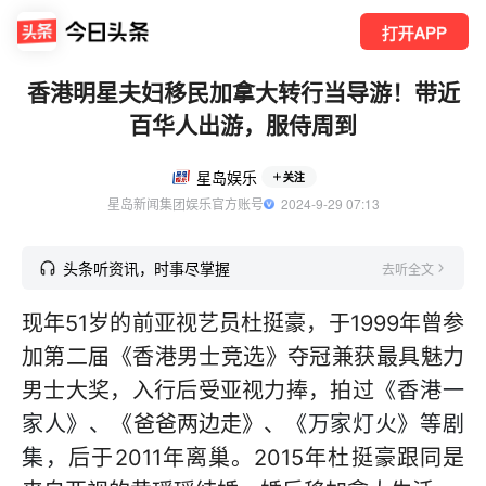
打开APP
香港明星夫妇移民加拿大转行当导游！带近
百华人出游，服侍周到
星岛娱乐
关注
星岛新闻集团娱乐官方账号
  2024-9-29 07:13
头条听资讯，时事尽掌握
去听全文
现年51岁的前亚视艺员杜挺豪，于1999年曾参
加第二届《香港男士竞选》夺冠兼获最具魅力
男士大奖，入行后受亚视力捧，拍过
《香港一
家人》、
《爸爸两边走》、
《万家灯火》等剧
集，
后于2011年离巢。2015年杜挺豪跟同是