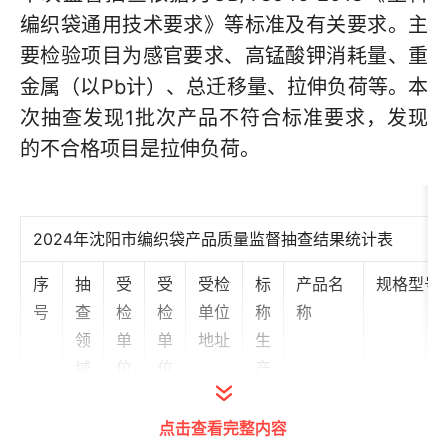
编织袋通用技术要求》等标准及有关要求。主
要检验项目为感官要求、高锰酸钾消耗量、重
金属（以Pb计）、总迁移量、拉伸负荷等。本
次抽查发现1批次产品不符合标准要求，发现
的不合格项目是拉伸负荷。
2024年沈阳市编织袋产品质量监督抽查结果统计表
序
抽
受
受
受检
标
产品名
规格型号
号
查
检
检
单位
称
称
领
单
单
地址
生
域
位
位
产
名
行
企
称
政
业
点击查看完整内容