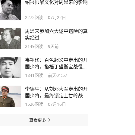
绍兴师爷文化对周恩来的影响
2272
阅读
07月22日
周恩来参加六大途中遇险的真
实经过
2149
阅读
9天前
韦祖珍：百色起义中走出的开
国少将，搭档丁盛衡宝战役指
挥135师创立奇功
1841
阅读
前天01:57
李德生：从刘邓大军走出的开
国少将，最终锁定上甘岭战役
胜局的前线总指挥，受到毛主
1526
阅读
07月16日
席重用成为党中央副主席
查看更多