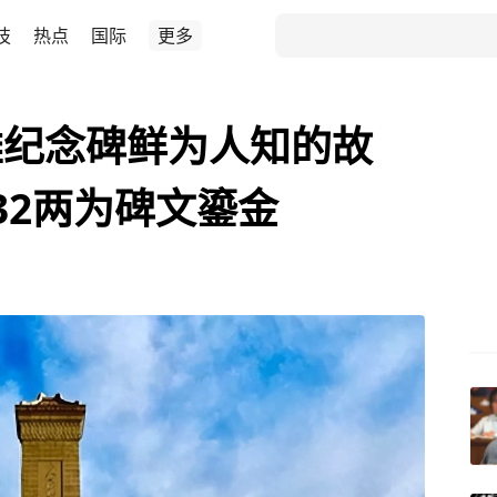
技
热点
国际
更多
雄纪念碑鲜为人知的故
32两为碑文鎏金