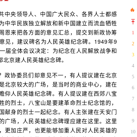
共中央领导人、中国广大民众、各界人士都感
为中华民族独立解放和新中国建立而流血牺牲
周恩来把各方面的意见汇总，提交到新政协筹
1
见，建议碑名为人民英雄纪念碑。1949年9
2
第一届全体会议决定：为纪念在人民解放战争和
3
都北京建人民英雄纪念碑。
4
？政协委员们却意见不一，有人提议建在北京
5
是北京较大的广场，是当时的商业中心，建在
6
瞻仰人民英雄纪念碑。有人提议建在西郊八宝
7
牲的烈士，八宝山是要建革命烈士纪念馆的，
8
国献身的烈士一起纪念。有人主张建在天安门
的广场，人民英雄纪念碑理应建在这里。这里
9
，更加庄严，也更能够加重人民对人民英雄的
10