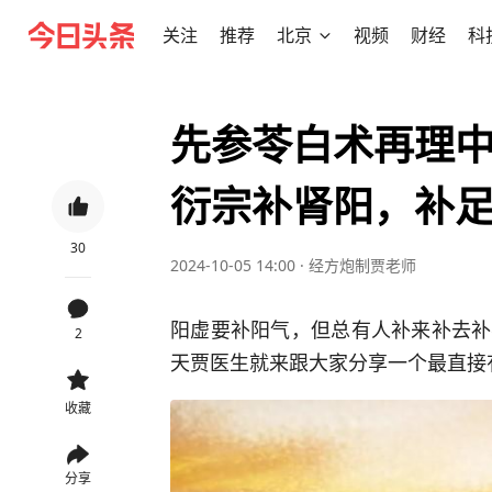
关注
推荐
北京
视频
财经
科
先参苓白术再理
衍宗补肾阳，补
30
2024-10-05 14:00
·
经方炮制贾老师
阳虚要补阳气，但总有人补来补去补
2
天贾医生就来跟大家分享一个最直接
收藏
分享