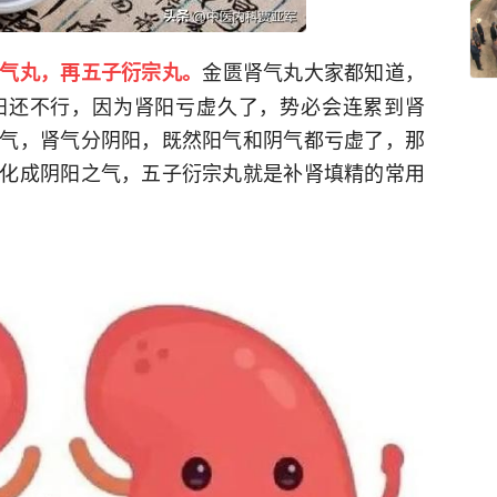
金匮肾气丸大家都知道，
气丸，再五子衍宗丸。
阳还不行，因为肾阳亏虚久了，势必会连累到肾
气，肾气分阴阳，既然阳气和阴气都亏虚了，那
化成阴阳之气，五子衍宗丸就是补肾填精的常用