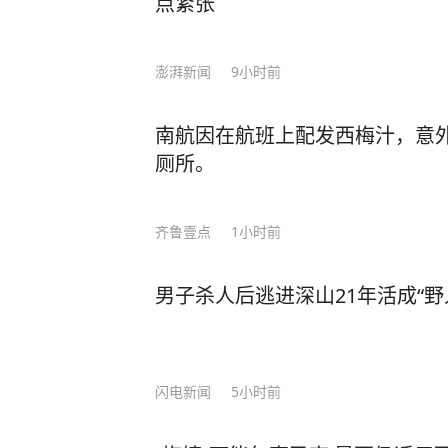
点紧张
澎湃新闻
9小时前
南航因在航班上配发西梅汁，意
厕所。
齐鲁壹点
1小时前
男子杀人后逃进深山21年活成“野
闪电新闻
5小时前