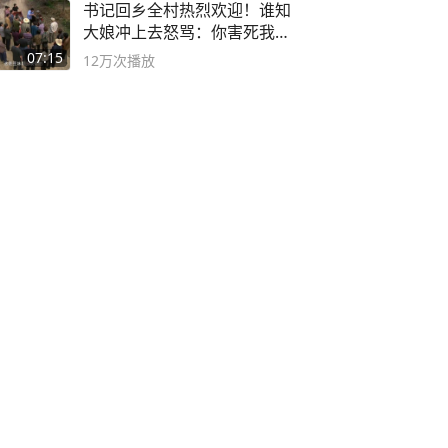
书记回乡全村热烈欢迎！谁知
大娘冲上去怒骂：你害死我儿
子
07:15
12万
次播放