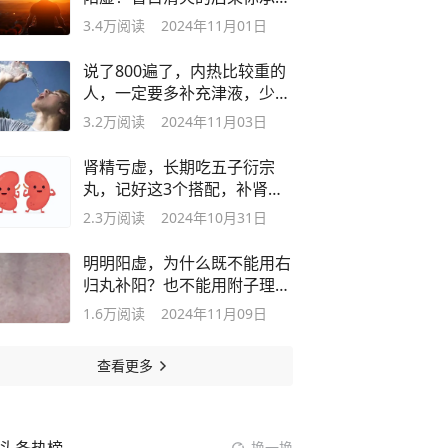
不起
3.4万
阅读
2024年11月01日
说了800遍了，内热比较重的
人，一定要多补充津液，少喝
水！
3.2万
阅读
2024年11月03日
肾精亏虚，长期吃五子衍宗
丸，记好这3个搭配，补肾还
不上火！
2.3万
阅读
2024年10月31日
明明阳虚，为什么既不能用右
归丸补阳？也不能用附子理中
丸温阳
1.6万
阅读
2024年11月09日
查看更多
换一换