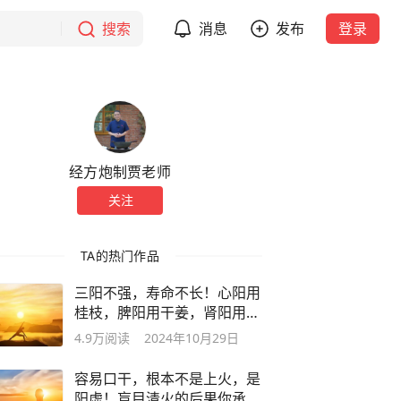
搜索
消息
发布
登录
经方炮制贾老师
关注
TA的热门作品
三阳不强，寿命不长！心阳用
桂枝，脾阳用干姜，肾阳用附
子
4.9万
阅读
2024年10月29日
容易口干，根本不是上火，是
阳虚！盲目清火的后果你承担