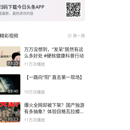
扫码下载今日头条APP
看最新、最热资讯内容
精彩视频
换一换
万万没想到，“发呆”居然有这
么多好处 #硬核健康科普行动
03:25
11万
次播放
【一路向“阳” 直击第一现场】
03:40
10万
次播放
爆火全网却被下架？国产独游
有多抽象？体验窃格瓦拉模拟
器！
05:23
11万
次播放