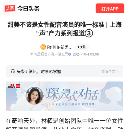
打开APP
甜美不该是女性配音演员的唯一标准 | 上海
“声”产力系列报道③
随申Hi-新闻晨报
关注
新闻晨报官方客户端账号
  2024-10-4 03:06
头条听资讯，时事尽掌握
去听全文
在奇响天外，林簌是创始团队中唯一一位女性