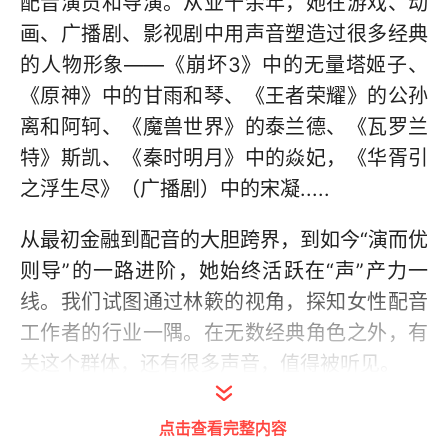
配音演员和导演。从业十余年，她在游戏、动
画、广播剧、影视剧中用声音塑造过很多经典
的人物形象——《崩坏3》中的无量塔姬子、
《原神》中的甘雨和琴、《王者荣耀》的公孙
离和阿轲、《魔兽世界》的泰兰德、《瓦罗兰
特》斯凯、《秦时明月》中的焱妃，《华胥引
之浮生尽》（广播剧）中的宋凝.....
从最初金融到配音的大胆跨界，到如今“演而优
则导”的一路进阶，她始终活跃在“声”产力一
线。我们试图通过林簌的视角，探知女性配音
工作者的行业一隅。在无数经典角色之外，有
关这个群体，还有很多声音，值得被听见。
点击查看完整内容