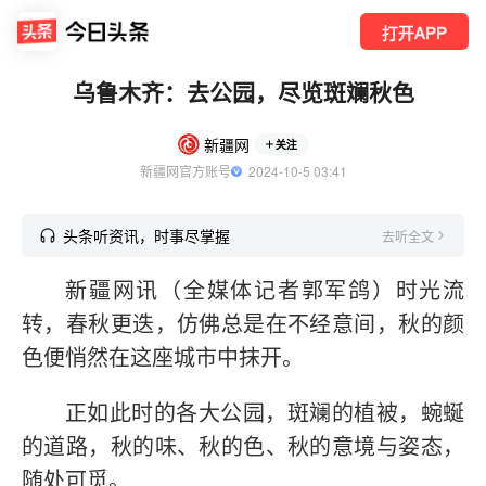
打开APP
乌鲁木齐：去公园，尽览斑斓秋色
新疆网
关注
新疆网官方账号
  2024-10-5 03:41
头条听资讯，时事尽掌握
去听全文
新疆网讯（全媒体记者郭军鸽）时光流
转，春秋更迭，仿佛总是在不经意间，秋的颜
色便悄然在这座城市中抹开。
正如此时的各大公园，斑斓的植被，蜿蜒
的道路，秋的味、秋的色、秋的意境与姿态，
随处可觅。