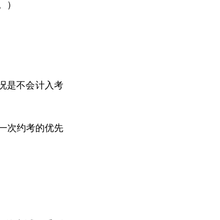
。）
情况是不会计入考
一次约考的优先