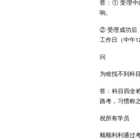
答：① 受理中
响。
② 受理成功
工作日（中午
问
为啥找不到科
答：科目四全
路考，习惯称
祝所有学员
顺顺利利通过