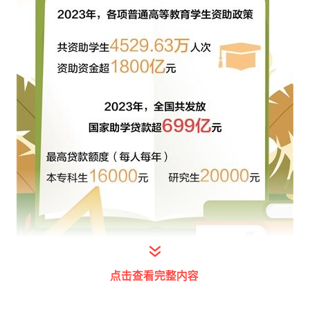
点击查看完整内容