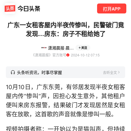
打开APP
广东一女租客屋内半夜传惨叫，民警破门竟
发现…房东：房子不租给她了
潇湘晨报·晨视频
关注
《潇湘晨报》官方账号
  2024-10-12 07:15
头条听资讯，时事尽掌握
去听全文
10月10日，广东东莞，有邻居发现半夜女租客
屋内传“惨叫”声，因担心发生意外，其他租户
便叫来房东报警，结果破门才发现居然是女租
客在放歌，这首歌的声音就像是惨叫一般。
视频拍摄者称：一开始以为是猫叫声，但持续