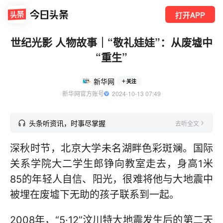
打开APP
世纪光影 人物故事｜“敬礼娃娃”：从废墟中
“重生”
新华网
关注
新华网官方账号
  2024-10-13 07:49
头条听资讯，时事尽掌握
去听全文
深秋时节，北京大学未名湖畔色彩斑斓。国际
关系学院大二学生郎铮向教室走去，身高1米
85的年轻人自信、阳光，很难将他与大地震中
被埋在废墟下无助的孩子联系到一起。
2008年，“5·12”汶川特大地震发生后的第二天