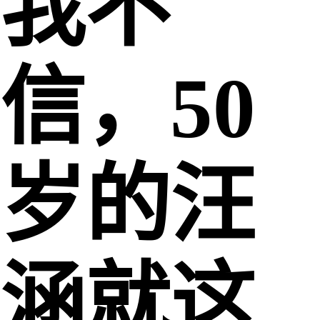
我不
信，50
岁的汪
涵就这