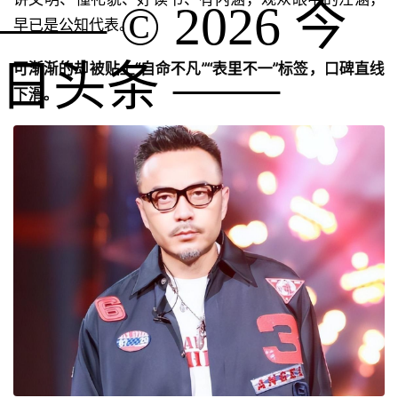
—— ©
2026
今
早已是公知代表。
日头条
——
可渐渐的却被贴上“自命不凡”“表里不一”标签，口碑直线
下滑。