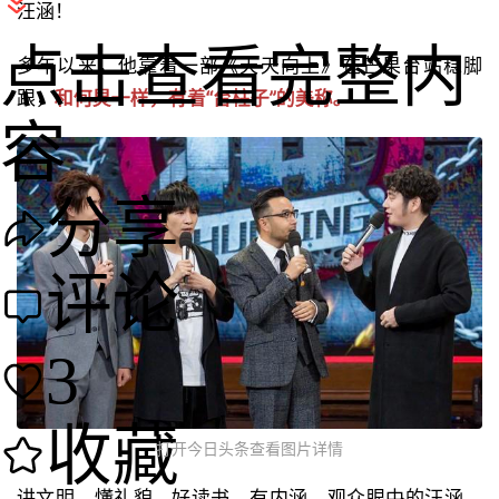
汪涵！
点击查看完整内
多年以来，他靠着一部《天天向上》在芒果台站稳脚
跟，
和何炅一样，有着“台柱子”的美称。
容
分享
评论
3
收藏
打开今日头条查看图片详情
讲文明、懂礼貌、好读书、有内涵，观众眼中的汪涵，