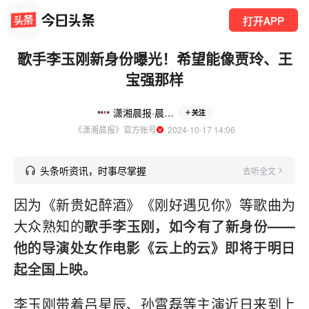
打开APP
歌手李玉刚新身份曝光！希望能像贾玲、王
宝强那样
潇湘晨报·晨视频
关注
《潇湘晨报》官方账号
  2024-10-17 14:06
头条听资讯，时事尽掌握
去听全文
因为《新贵妃醉酒》《刚好遇见你》等歌曲为
大众熟知的
歌手李玉刚，如今有了新身份——
他的导演处女作电影《云上的云》即将于明日
起全国上映。
李玉刚带着吕星辰、孙霄磊等主演近日来到上