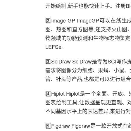
开始绘制,新手也能快速上手。注册Bio
2️⃣Image GP ImageGP
图、热图和直方图等,还支持火山图
物领域的功能预测和生物标志物鉴定分析，
LEFSe。
3️⃣SciDraw SciDraw是专
需求将图像分为细胞、果蝇、小鼠、
管、针头等产品,也都是可以进行组
4️⃣Hiplot Hiplot是一个全
图表绘制工具,让数据呈现更直观、
不同基因水平上的表达差异,来进行
5️⃣Figdraw Figdraw是一