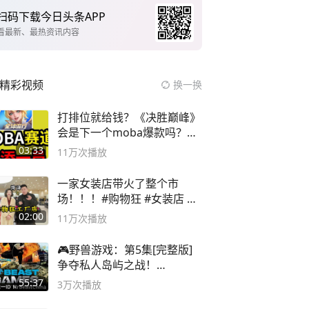
扫码下载今日头条APP
看最新、最热资讯内容
精彩视频
换一换
打排位就给钱？《决胜巅峰》
会是下一个moba爆款吗？#
决胜巅峰
03:33
11万
次播放
一家女装店带火了整个市
场！！！#购物狂 #女装店 #
高品质女装
02:00
11万
次播放
🎮野兽游戏：第5集[完整版]
争夺私人岛屿之战！
#MrBeastChina
55:37
3万
次播放