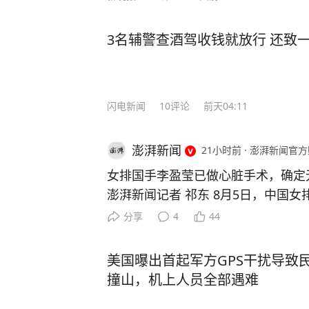
3名辅警查酒驾收钱就放行 还致
闪电新闻
10
评论
前天04:11
澎湃新闻
21小时前
·
澎湃新闻官方
女排国手李盈莹已做心脏手术，确定
澎湃新闻记者 祁东 8月5日，中国
博“@能量小瑩瑩”上发文称，自己已
分享
4
44
无缘本届亚锦赛与亚运会。 李盈莹写
况，需要进行手术，手术做的很成功
美国曝出首起军方GPS干扰导致
养。经过综合评估，确定无缘本届亚
撞山，机上人员全部遇难
遗憾，但健康永远是一切的前提。接