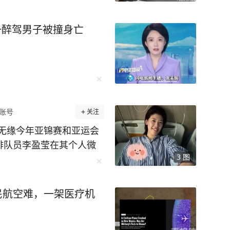
一醉驾男子被撞身亡
账号
关注
无缘今年亚锦赛和亚运会
女排队员李盈莹在其个人微
3
图
做了心脏手术，经评估确定
道：“因为心脏出点状
，现在已经出院回家休
民航空难，一架医疗机
锦赛与亚运会。心中满是
下来专注术后康复，一步