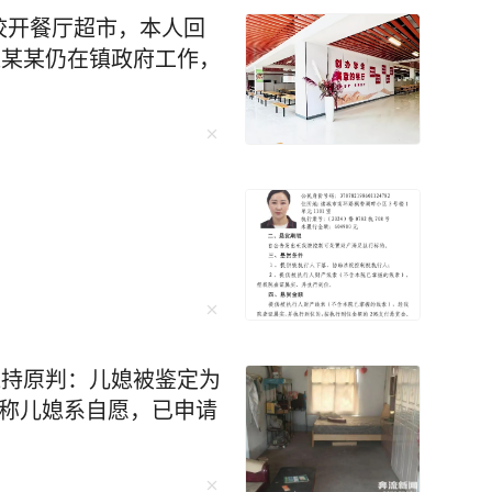
校开餐厅超市，本人回
赵某某仍在镇政府工作，
维持原判：儿媳被鉴定为
坚称儿媳系自愿，已申请