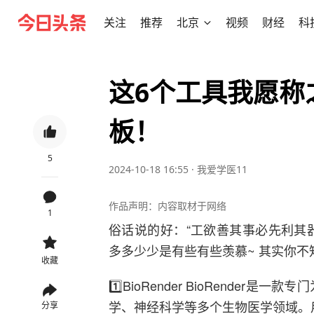
关注
推荐
北京
视频
财经
科
这6个工具我愿称
板！
5
2024-10-18 16:55
·
我爱学医11
作品声明：内容取材于网络
1
俗话说的好：“工欲善其事必先利其
多多少少是有些有些羡慕~ 其实你不
收藏
1️⃣BioRender BioRende
学、神经科学等多个生物医学领域。
分享