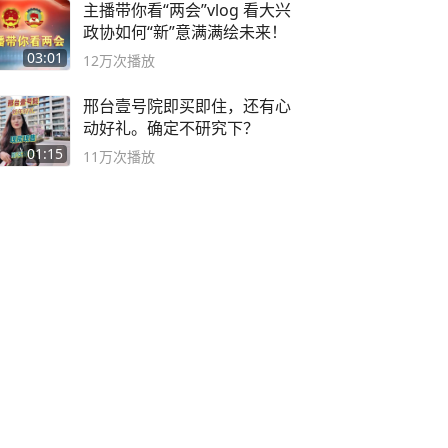
主播带你看“两会”vlog 看大兴
政协如何“新”意满满绘未来！
03:01
12万
次播放
邢台壹号院即买即住，还有心
动好礼。确定不研究下？
01:15
11万
次播放