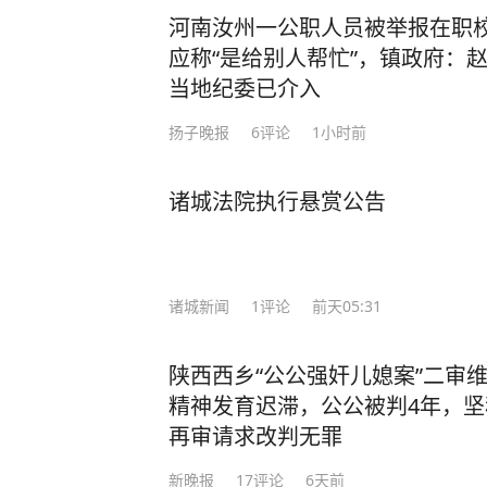
河南汝州一公职人员被举报在职
应称“是给别人帮忙”，镇政府：
当地纪委已介入
扬子晚报
6
评论
1小时前
诸城法院执行悬赏公告
诸城新闻
1
评论
前天05:31
陕西西乡“公公强奸儿媳案”二审
精神发育迟滞，公公被判4年，
再审请求改判无罪
新晚报
17
评论
6天前