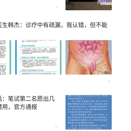
发挥出色，取得好成绩，
。” 4月29日，中国国家
球馆举行公开训练课。图
医生韩杰：诊疗中有疏漏，我认错，但不能
9日举办的国家女排公开训练
排联公布的中国女排30
随后不久，主教练赵勇就
。这位中国女排重要女将
。 女排亚锦赛将于8月2
028年洛杉矶奥运会。中
。 2026年亚运会女排赛
排与哈萨克斯坦、菲律宾被
话：笔试第二名愿出几
聘用，官方通报