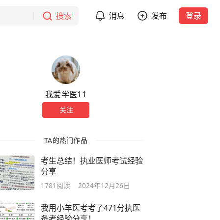
搜索
消息
发布
登录
我爱学医11
关注
TA的热门作品
考生总结！执业医师考试经验
分享
1781
阅读
2024年12月26日
我用小羊医考考了471分执医
备考经验分享！