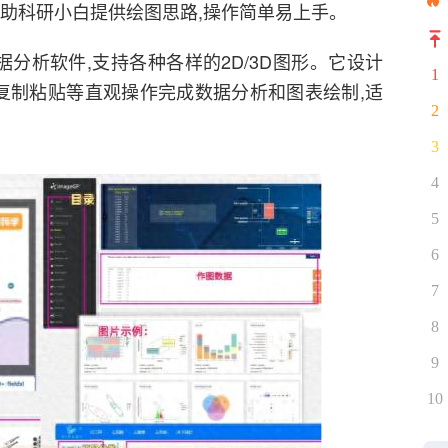
帮助科研小白提供绘图思路,操作简单易上手。
绘图、数据分析软件,支持各种各样的2D/3D图形。它设计
1
、复制粘贴等直观操作完成数据分析和图表绘制,适
2
3
4
5
6
7
8
9
10