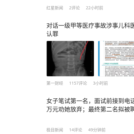
一步调整状态。祝愿国家队在赛事中
红星新闻
2
评论
22小时前
也期待痊愈之后，再次踏上熟悉的赛场
女子排球队在国家体育总局训练局排
对话一级甲等医疗事故涉事儿科
为李盈莹。视觉中国 图 今年4月2
认罪
课上，李盈莹当时随队训练。5月国际
人大名单里，李盈莹也在其列。不过
表示李盈莹仍处在康复期，暂未归队
就此缺席本赛季世界女排联赛多场比赛
1日至30日在天津举行，冠军将直通2
国女排与中国台北、伊朗、伊拉克同组
第一财经
1157
评论
3小时前
将于9月16日至22日举行，中国女
分在B组。 本期编辑 陆枫
女子笔试第一名，面试前接到电
万元劝她放弃；最终第二名拟被
极目新闻
14
评论
49分钟前