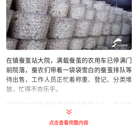
在镇蚕茧站大院，满载蚕茧的农用车已停满门
前院落，蚕农们带着一袋袋雪白的蚕茧排队等
待出售，工作人员正忙着称重、登记、分类堆
放，忙得不亦乐乎。
夏陆沟村的范崇安是村里的养蚕大户，每次卖
蚕茧，都有一笔可观的收入，这也是他最高兴
点击查看完整内容
的时刻。