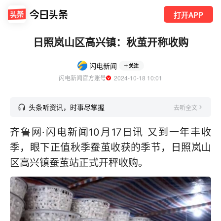
打开APP
日照岚山区高兴镇：秋茧开称收购
闪电新闻
关注
闪电新闻官方账号
  2024-10-18 10:01
头条听资讯，时事尽掌握
去听全文
齐鲁网·闪电新闻10月17日讯 又到一年丰收
季，眼下正值秋季蚕茧收获的季节，日照岚山
区高兴镇蚕茧站正式开秤收购。