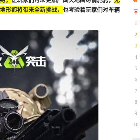
缚，
让玩家们可以更加广阔天地间尽情驰骋，
无
地形都将带来全新挑战，
也考验着玩家们对车辆
1
2
3
4
5
6
7
8
9
10