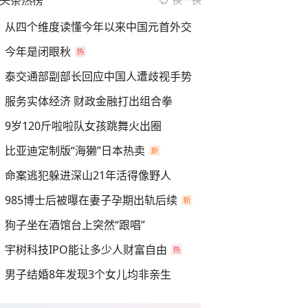
头条热榜
从四个维度读懂今年以来中国元首外交
今年是闭眼秋
泰交通部副部长回应中国人遭歧视手势
服务实体经济 财政金融打出组合拳
9岁120斤啦啦队女孩跳舞火出圈
比亚迪定制版“海獭”日本热卖
命案逃犯躲进深山21年活得像野人
985博士后被曝在妻子孕期出轨后续
狗子坐在酒馆台上突然“跟唱”
宇树科技IPO能让多少人财富自由
男子结婚8年发现3个女儿均非亲生