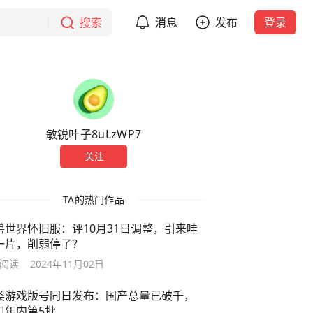
搜索
消息
发布
登录
敏锐叶子8uLzWP7
关注
TA的热门作品
兽世界怀旧服：评10月31日调整，引来哇
一片，削弱停了？
阅读
2024年11月02日
类游戏版号同日发布：国产总量已破千，
口年内第5批