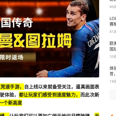
86
L
赛
81
欧
国
33
体
苍
18
真竞速手游，
自上线以来就备受关注，逼真画面表
驶体验，
都让玩家们感受到速度魅力，
而此次新
一个新高度