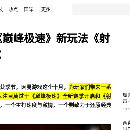
技
热点
国际
更多
《巅峰极速》新玩法《射
试
获季节，网易游戏这个十月，
为玩家们带来一系
魔
人注目莫过于《巅峰极速》全新赛季开启和《射
声
，一个主打速度与激情，一个则致力于还原经典
139
两
进