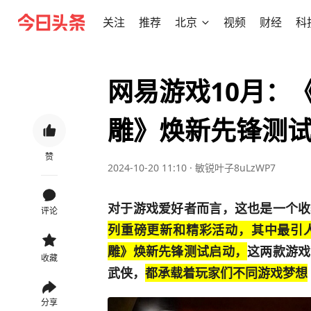
关注
推荐
北京
视频
财经
科
网易游戏10月：
雕》焕新先锋测
赞
2024-10-20 11:10
·
敏锐叶子8uLzWP7
对于游戏爱好者而言，这也是一个收
评论
列重磅更新和精彩活动，其中最引
雕》焕新先锋测试启动，
这两款游戏
收藏
武侠，
都承载着玩家们不同游戏梦想
分享