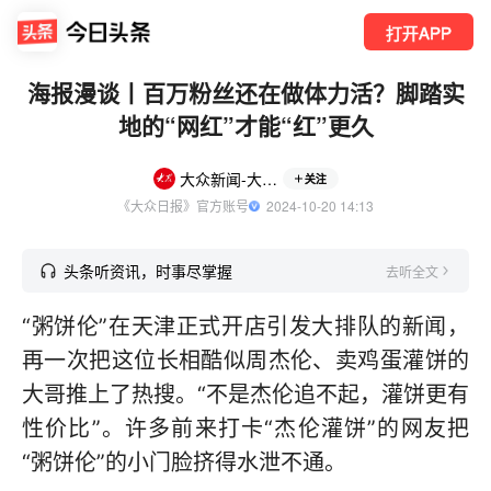
打开APP
海报漫谈丨百万粉丝还在做体力活？脚踏实
地的“网红”才能“红”更久
大众新闻-大众日报
关注
《大众日报》官方账号
  2024-10-20 14:13
头条听资讯，时事尽掌握
去听全文
“粥饼伦”在天津正式开店引发大排队的新闻，
再一次把这位长相酷似周杰伦、卖鸡蛋灌饼的
大哥推上了热搜。“不是杰伦追不起，灌饼更有
性价比”。许多前来打卡“杰伦灌饼”的网友把
“粥饼伦”的小门脸挤得水泄不通。