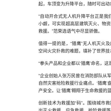
起，车顶变为升降平台，随时可出动
“自动开合式无人机升降平台正是我
小觑，可实现超高层建筑灭火、物资
救援。”范荣选语气中尽显骄傲。
值得一提的是，“猎鹰”无人机灭火
空间火灾扑救的难题，填补了世界技
“拳头产品和企业都以‘猎鹰’命名，
“企业创始人张万民曾在消防部队从
自然灾害抢险救援行业痛点。‘猎鹰
产安全。让‘猎鹰’翱翔于生命救援的
创新技术为救援加“码”。围绕城市
出灭火救援、应急救援、抢险救援等