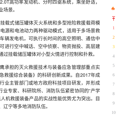
2.0T高功率发动机、分时四驱系统，乘坐舒适，
业场景。
机、挂载式储压罐体灭火系统和多型抢险救援载荷模
1
系留电源和电池动力两种驱动模式，适用于多场景救
车辆发电机，可执行长时间的高空照明、通信中
2
可进行空中喊话、空中侦察、物资抛投、高层建
3
通过挂载储压罐体对小型火情进行控制和扑救。
4
5
鹰承担的灭火救援技术与装备应急管理部重点实
急救援综合装备》的科研创新成果。自2017年成
6
行业主管部门或地方政府科技项目研发，并形成
7
与行业专家、科研院所、消防队伍紧密协同的“产学
8
无人机救援装备产品的实战性能优势尤为突出。目
9
、辽宁等多地消防队伍。
10