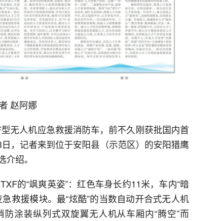
者 赵阿娜
TXF型无人机应急救援消防车，前不久刚获批国内首
月3日，记者来到位于安阳县（示范区）的安阳猎鹰
选介绍。
TXF的“飒爽英姿”：红色车身长约11米，车内“暗
应急救援模块。最“炫酷”的当数自动开合式无人机
防涂装纵列式双旋翼无人机从车厢内“腾空”而