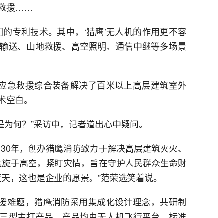
救援……
们的专利技术。其中，‘猎鹰’无人机的作用更不容
输送、山地救援、高空照明、通信中继等多场景
及应急救援综合装备解决了百米以上高层建筑室外
术空白。
这是为何？”采访中，记者道出心中疑问。
军30年，创办猎鹰消防致力于解决高层建筑灭火、
’盘旋于高空，紧盯灾情，旨在守护人民群众生命财
蓝天，这也是企业的愿景。”范荣选笑着说。
救援难题，猎鹰消防采用集成化设计理念，共研制
三型主打产品，产品均由无人机飞行平台、标准