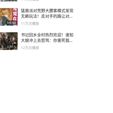
猛兽派对荒野大膘客模式发现
无赖玩法！走对手的路让对手
无路可走
04:43
11万
次播放
书记回乡全村热烈欢迎！谁知
大娘冲上去怒骂：你害死我儿
子
07:15
12万
次播放