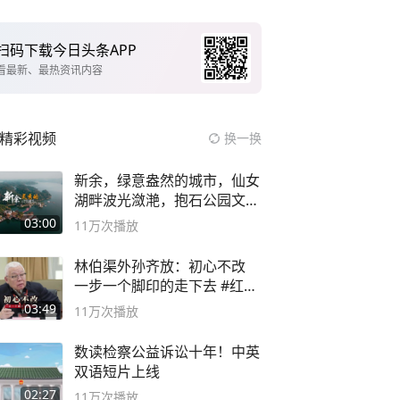
扫码下载今日头条APP
看最新、最热资讯内容
精彩视频
换一换
新余，绿意盎然的城市，仙女
湖畔波光潋滟，抱石公园文化
深邃……
03:00
11万
次播放
林伯渠外孙齐放：初心不改
一步一个脚印的走下去 #红船
论坛
03:49
11万
次播放
数读检察公益诉讼十年！中英
双语短片上线
02:27
11万
次播放