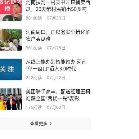
河南扶沟一村支书开直播卖西
瓜，20天帮村民销出50多吨
881
阅读
07月30日
河南周口，正以务实举措化解
农户卖瓜难
561
阅读
07月28日
从线上能办到智能智办 河南
“单一窗口”迈入3.0时代
222
阅读
07月22日
美团骑手高丰、配送经理王柯
皓获全国“两优一先”表彰
176
阅读
07月02日
查看更多