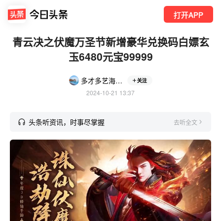
打开APP
青云决之伏魔万圣节新增豪华兑换码白嫖玄
玉6480元宝99999
多才多艺海燕HU5f6VP
关注
2024-10-21 13:37
头条听资讯，时事尽掌握
去听全文