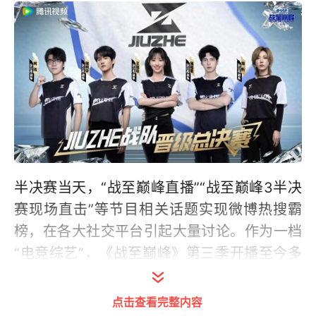
半决赛当天，“战至巅峰直播”“战至巅峰3半决
赛现场直击”等节目相关话题实现微博热搜霸
榜，在各大社交平台引起大量讨论。作为一档
“电竞综艺”，《战至巅峰》第三季开播至今多
次蝉联猫眼综艺热度榜、蓝鹰融合影响势力
榜、骨朵热度指数排行榜等多个专业播映榜单
点击查看完整内容