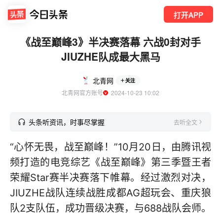
打开APP
《战至巅峰3》半决赛落幕 六战0封对手
JIUZHE队成最大黑马
北青网
关注
北青网官方账号
  2024-10-23 10:02
头条听资讯，时事尽掌握
去听全文
“心怀无畏，战至巅峰！”10月20日，由腾讯视
频打造的电竞综艺《战至巅峰》第三季暨王者
荣耀Star赛半决赛落下帷幕。经过激烈对决，
JIUZHE战队连续战胜成都AG超玩会、重庆狼
队2支队伍，成功晋级决赛，与688战队会师。