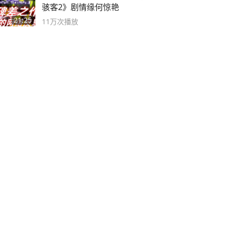
骇客2》剧情缘何惊艳
21:25
11万
次播放