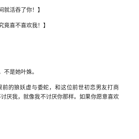
间就活吞了你！】
究竟喜不喜欢我！】
，不是她叶姝。
眼前的狼妖虚与委蛇，和这位前世初恋男友打商
不讨厌我，就像我不讨厌你那样。如果你愿意喜欢