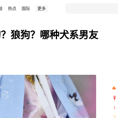
技
热点
国际
更多
狗？狼狗？哪种犬系男友
1
2