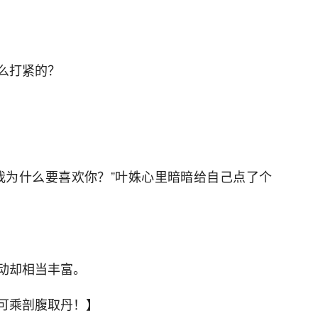
么打紧的？
我为什么要喜欢你？”叶姝心里暗暗给自己点了个
动却相当丰富。
可乘剖腹取丹！】