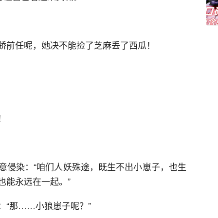
骄前任呢，她决不能捡了芝麻丢了西瓜！
！
意侵染：“咱们人妖殊途，既生不出小崽子，也生
也能永远在一起。”
“那……小狼崽子呢？”