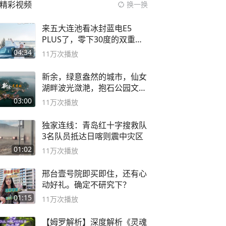
精彩视频
换一换
来五大连池看冰封蓝电E5
PLUS了，零下30度的双重冰
封40小时全录
04:34
11万
次播放
新余，绿意盎然的城市，仙女
湖畔波光潋滟，抱石公园文化
深邃……
03:00
11万
次播放
独家连线：青岛红十字搜救队
3名队员抵达日喀则震中灾区
01:02
11万
次播放
邢台壹号院即买即住，还有心
动好礼。确定不研究下？
01:15
11万
次播放
【姆罗解析】深度解析《灵魂