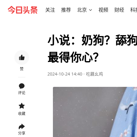
关注
推荐
北京
视频
财经
科
小说：奶狗？舔
最得你心？
赞
2024-10-24 14:40
·
吃藕幺鸡
评论
收藏
分享