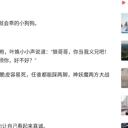
就会乖的小狗狗。
袍，叶姝小小声说道：“狼哥哥，你当我义兄吧！
顾你，好不好？”
脆皮容易死，任谁都能踩两脚，神妖魔两方大战
力让自己看起来真诚。