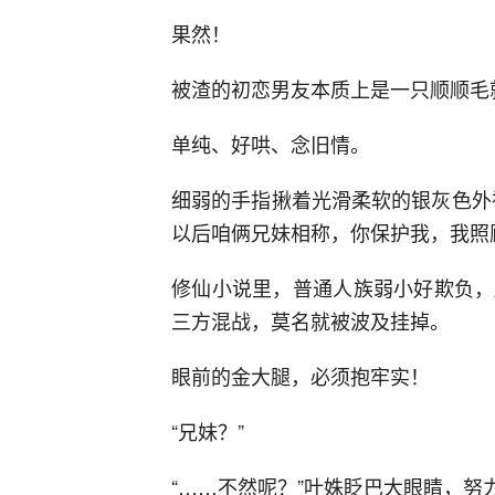
果然！
被渣的初恋男友本质上是一只顺顺毛
单纯、好哄、念旧情。
细弱的手指揪着光滑柔软的银灰色外
以后咱俩兄妹相称，你保护我，我照
修仙小说里，普通人族弱小好欺负，
三方混战，莫名就被波及挂掉。
眼前的金大腿，必须抱牢实！
“兄妹？”
“……不然呢？”叶姝眨巴大眼睛，努