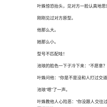
叶姝惊恐抬头，见对方一脸认真地思
刚刚见过对方原型。
他那么大。
她那么小。
型号不匹配哇！
池琅的脸色一下子冷下来：“不愿意？
叶姝问他：“你是不是没和人打过交道
池琅“嗯”了一声。
叶姝教他人心险恶：“你没跟人交往