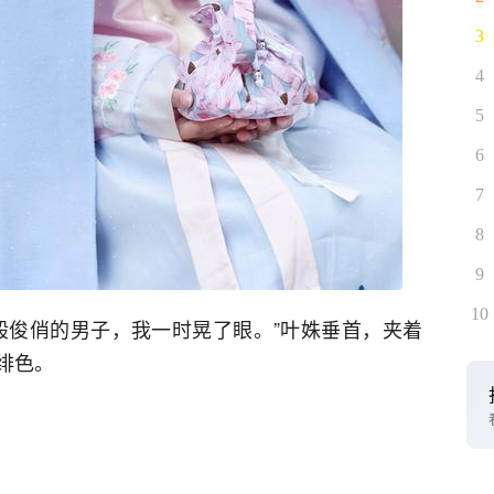
3
4
5
6
7
8
9
10
般俊俏的男子，我一时晃了眼。”叶姝垂首，夹着
绯色。