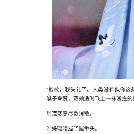
“抱歉，我失礼了。人类没有似你这
嗓子夸赞，双颊适时飞上一抹浅浅的
周遭寒意尽数消散。
叶姝暗暗握了握拳头。