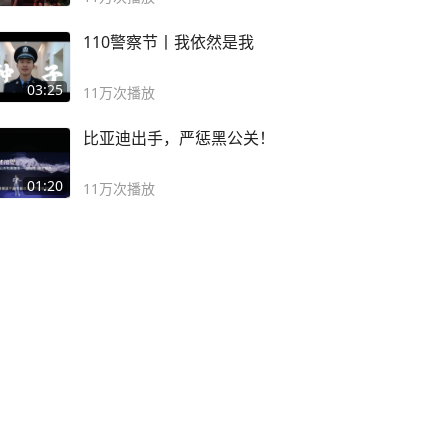
110警察节丨我依然是我
03:25
11万
次播放
比亚迪出手，严惩黑公关！
01:20
11万
次播放