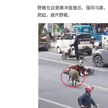
野猪在店里横冲直撞后，强闯马路，
爬起，避开野猪。