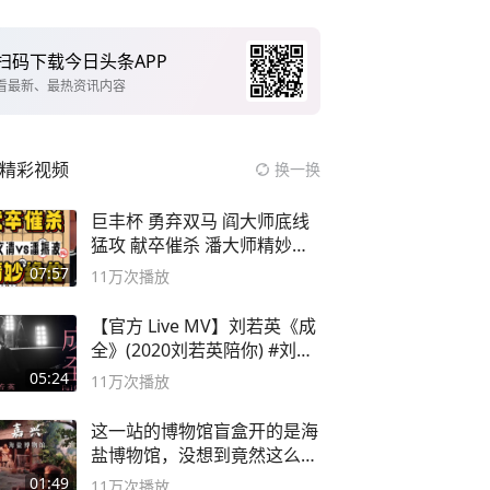
扫码下载今日头条APP
看最新、最热资讯内容
精彩视频
换一换
巨丰杯 勇弃双马 阎大师底线
猛攻 献卒催杀 潘大师精妙入
局
07:57
11万
次播放
【官方 Live MV】刘若英《成
全》(2020刘若英陪你) #刘若
英 #成全
05:24
11万
次播放
这一站的博物馆盲盒开的是海
盐博物馆，没想到竟然这么好
逛！
01:49
11万
次播放