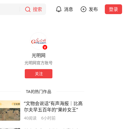
搜索
消息
发布
登录
光明网
光明网官方账号
关注
TA的热门作品
“文物会说话”有声海报｜比高
尔夫早五百年的“果岭女王”
40
阅读
6小时前