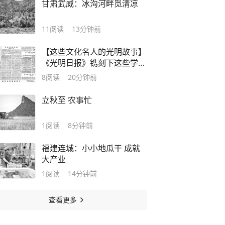
甘肃武威：冰沟河畔觅清凉
11
阅读
13分钟前
【这些文化名人的光明故事】
《光明日报》镌刻下这些学界
泰斗的睿智哲思
8
阅读
20分钟前
立秋至 农事忙
1
阅读
8分钟前
福建连城：小小地瓜干 成就
大产业
1
阅读
14分钟前
查看更多