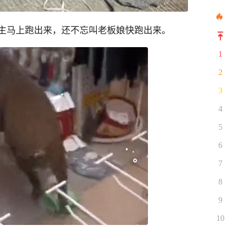
主马上跑出来，还不忘叫老板娘快跑出来。
1
2
3
4
5
6
7
8
9
10