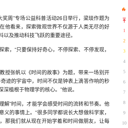
学大奖周”专场公益科普活动26日举行，梁琰作题为
在他看来，探索微观世界不仅源于人类无尽的好
1
料以及推动科技飞跃的重要途径。
2
探索，“只要保持好奇心，不停探索、不停发现，
3
4
教授张帆以《时间的故事》为题，带来一场别开
5
与奇迹的宇宙中，时间不仅是钟表上滴答作响的秒
6
深深植根于物理学的核心。”他说。
7
“理解”时间，才能学会感受时间的流转和节奏。他
8
意义的事情上。“很多同学都说长大想做科学家，
9
，那我们就从现在开始学着和时间做朋友，让每
10