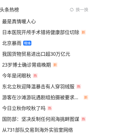
头条热榜
换一换
最是真情暖人心
日本医院开颅手术错将健康部位切除
北京暴雨
我国货物贸易进出口超30万亿元
23岁博士确诊胃癌晚期
今年是闭眼秋
东北立秋迎降温暴击有人穿羽绒服
游客在沙滩游玩遇剧组拍摄被要求离开
今日立秋你咬秋了吗
国防部：坚决反制任何闹海挑衅图谋
从731部队交易到海外实验室网络