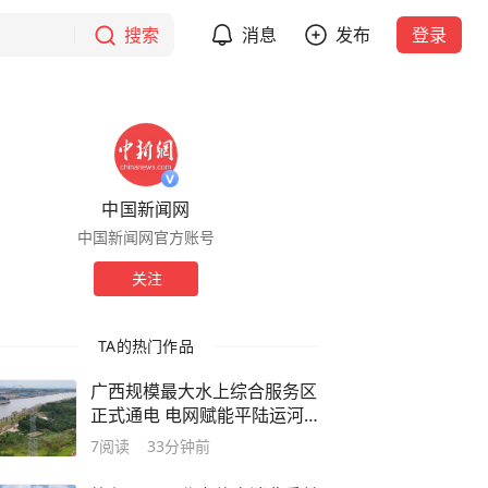
搜索
消息
发布
登录
中国新闻网
中国新闻网官方账号
关注
TA的热门作品
广西规模最大水上综合服务区
正式通电 电网赋能平陆运河
通江海
7
阅读
33分钟前