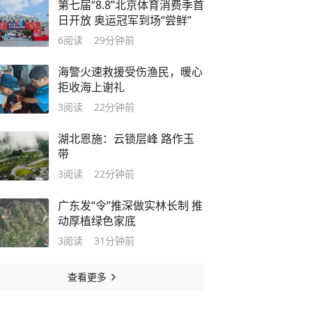
第七届“8.8”北京体育消费季首
日开放 奥运冠军到场“尝鲜”
6
阅读
29分钟前
海警火速救援受伤渔民，暖心
拒收海上谢礼
3
阅读
22分钟前
湖北恩施：云锁层峰 路作玉
带
3
阅读
22分钟前
广东发“令”推深做实林长制 推
动厚植绿色家底
3
阅读
31分钟前
查看更多