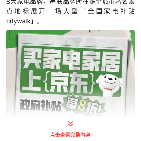
8大家电品牌，串联品牌所在多个城市著名景
点地标展开一场大型「全国家电补贴
citywalk」。
点击查看完整内容