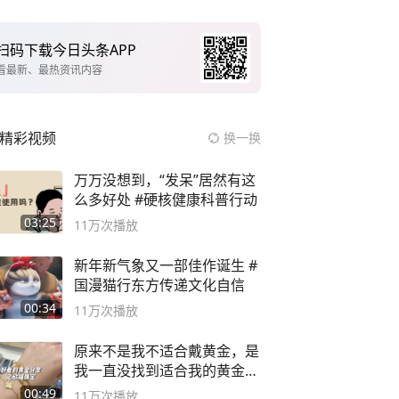
扫码下载今日头条APP
看最新、最热资讯内容
精彩视频
换一换
万万没想到，“发呆”居然有这
么多好处 #硬核健康科普行动
03:25
11万
次播放
新年新气象又一部佳作诞生 #
国漫猫行东方传递文化自信
00:34
11万
次播放
原来不是我不适合戴黄金，是
我一直没找到适合我的黄金
😭
00:49
11万
次播放