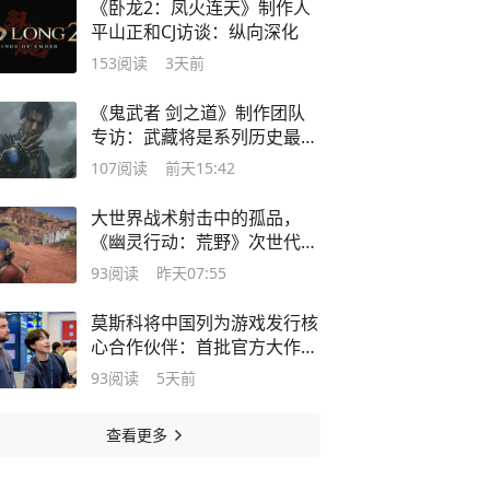
《卧龙2：凤火连天》制作人
平山正和CJ访谈：纵向深化
153
阅读
3天前
《鬼武者 剑之道》制作团队
专访：武藏将是系列历史最出
色的主角
107
阅读
前天15:42
大世界战术射击中的孤品，
《幽灵行动：荒野》次世代体
验报告
93
阅读
昨天07:55
莫斯科将中国列为游戏发行核
心合作伙伴：首批官方大作年
内登陆
93
阅读
5天前
查看更多