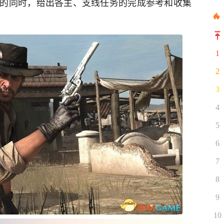
的同时，给出各主、支线任务的完成参考和收集
1
2
3
4
5
6
7
8
9
10