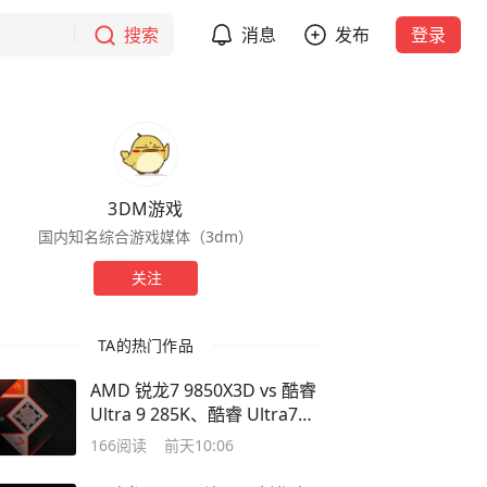
搜索
消息
发布
登录
3DM游戏
国内知名综合游戏媒体（3dm）
关注
TA的热门作品
AMD 锐龙7 9850X3D vs 酷睿
Ultra 9 285K、酷睿 Ultra7
270K
166
阅读
前天10:06