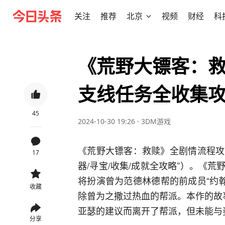
关注
推荐
北京
视频
财经
科
《荒野大镖客：救
支线任务全收集
45
2024-10-30 19:26
·
3DM游戏
《荒野大镖客：救赎》全剧情流程攻
17
器/寻宝/收集/成就全攻略”）。《
将扮演曾为范德林德帮的前成员“约
收藏
除曾为之撒过热血的帮派。本作的故
亚瑟的建议而离开了帮派，但未能与
分享