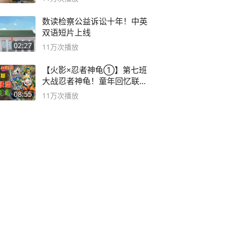
数读检察公益诉讼十年！中英
双语短片上线
02:27
11万
次播放
【火影×忍者神龟①】第七班
大战忍者神龟！童年回忆联动
论武？
08:55
11万
次播放