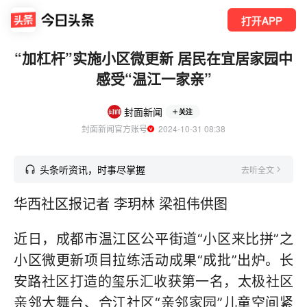
打开APP
“加杠杆”实施小区微更新 居民在宜居家园中
感受“温江一家亲”
封面新闻
关注
封面新闻官方账号
  2024-10-31 08:38
头条听资讯，时事尽掌握
去听全文
华西社区报记者 李玥林 梁祖伟供图
近日，成都市温江区公平街道“小区来比拼”之
小区微更新项目拉练活动成果“成批”出炉。长
安路社区打造的玺乐汇收获第一名，太极社区
亲邻大舞台、合江社区“亲邻家园”儿童空间紧