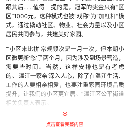
跟其后……值得一提的是，冠军的奖金只有“区
区”1000元，这种模式也被“戏称”为“加杠杆”模
式，通过撬动社区、物业、社会力量以及小区
居民共同参与，共建美好家园。
“‘小区来比拼’常规频次是一月一次，但本期小
区微更新‘憋’了两个月，因为涉及到场景营造，
需要些时间。当然，这样安排也是有考虑
的。‘温江一家亲’深入人心，除了在温江生活、
工作的人要相亲相爱，也要注重家园环境品质
提升，让我们的小区更宜居。”温江区公平街道
相关负责人表示。
自9月开始，公平街道各村（社区）分为两批
点击查看完整内容
围绕“从无到有”“从有到优”开展场景营造。经